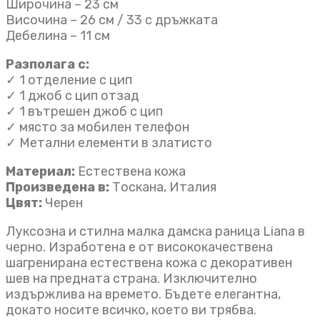
Широчина – 23 см
Височина – 26 см / 33 с дръжката
Дебелина – 11 см
Разполага с:
✓ 1 отделение с цип
✓ 1 джоб с цип отзад
✓ 1 вътрешен джоб с цип
✓ място за мобилен телефон
✓ Метални елементи в златисто
Материал:
Естествена кожа
Произведена в:
Тоскана, Италия
Цвят:
Черен
Луксозна и стилна малка дамска раница Liana в
черно. Изработена е от висококачествена
шагренирана естествена кожа с декоративен
шев на предната страна. Изключително
издържлива на времето. Бъдете елегантна,
докато носите всичко, което ви трябва.