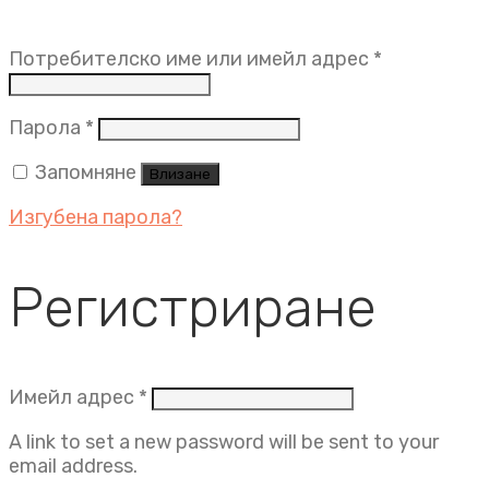
Задължит
Потребителско име или имейл адрес
*
Задължително
Парола
*
Запомняне
Влизане
Изгубена парола?
Регистриране
Задължително
Имейл адрес
*
A link to set a new password will be sent to your
email address.