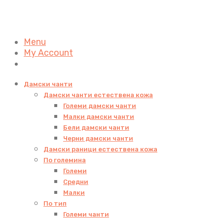
Menu
My Account
Дамски чанти
Дамски чанти естествена кожа
Големи дамски чанти
Малки дамски чанти
Бели дамски чанти
Черни дамски чанти
Дамски раници естествена кожа
По големина
Големи
Средни
Малки
По тип
Големи чанти