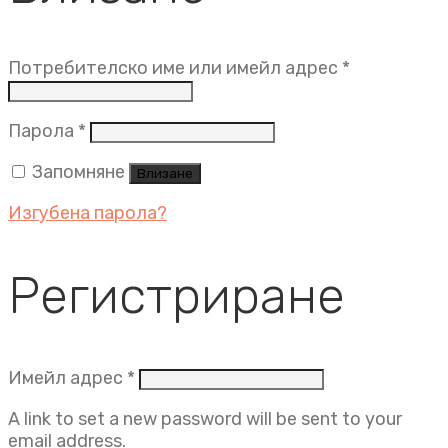
Задължит
Потребителско име или имейл адрес
*
Задължително
Парола
*
Запомняне
Влизане
Изгубена парола?
Регистриране
Задължително
Имейл адрес
*
A link to set a new password will be sent to your
email address.