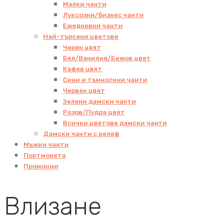
Малки чанти
Луксозни/бизнес чанти
Ежедневни чанти
Най-търсени цветове
Черен цвят
Бял/Ванилия/Бежов цвят
Кафяв цвят
Сини и тъмносини чанти
Червен цвят
Зелени дамски чанти
Розов/Пудра цвят
Всички цветове дамски чанти
Дамски чанти с релеф
Мъжки чанти
Портмонета
Промоции
Влизане