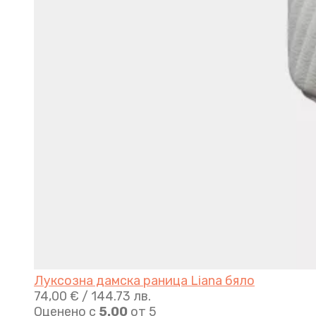
Луксозна дамска раница Liana бяло
74,00
€
/ 144.73 лв.
Оценено с
5.00
от 5