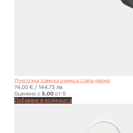
Луксозна дамска раница Liana черно
74,00
€
/ 144.73 лв.
Оценено с
5.00
от 5
Добавяне в количката