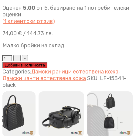
Оценен
5.00
от 5, базирано на
1
потребителски
оценки
(
1
клиентски отзив)
74,00
€
/ 144.73 лв.
Малко бройки на склад!
Луксозна
дамска
Добави в Количката
раница
Categories:
Дамски раници естествена кожа
,
Liana
Дамски чанти естествена кожа
SKU:
LF-15341-
черно
black
quantity