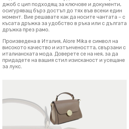
джоб с цип подходящ за ключове и документи,
осигуряващ бърз достъп до тях във всеки един
момент. Вие решавате как да носите чантата – с
късата дръжка за удобство в ръка или с дългата
дръжка през рамо.
Произведена в Италия, Alore Mika е символ на
високото качество и изтънчеността, свързани с
италианската мода. Доверете се на нея, за да
придадете на вашия стил изисканост и усещане
за лукс.