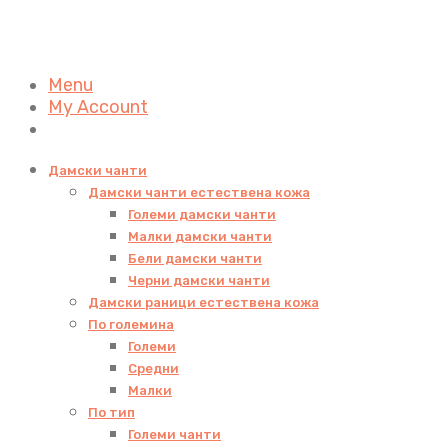
Menu
My Account
Дамски чанти
Дамски чанти естествена кожа
Големи дамски чанти
Малки дамски чанти
Бели дамски чанти
Черни дамски чанти
Дамски раници естествена кожа
По големина
Големи
Средни
Малки
По тип
Големи чанти