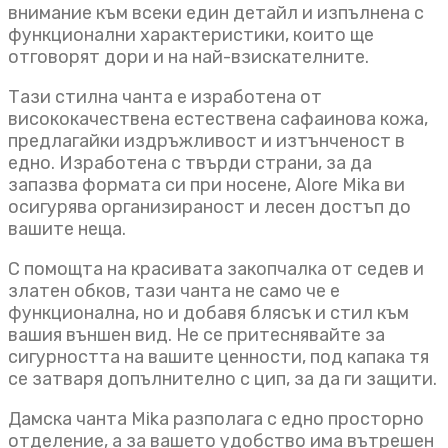
внимание към всеки един детайл и изпълнена с
функционални характеристики, които ще
отговорят дори и на най-взискателните.
Тази стилна чанта е изработена от
висококачествена естествена сафаинова кожа,
предлагайки издръжливост и изтънченост в
едно. Изработена с твърди страни, за да
запазва формата си при носене, Alore Mika ви
осигурява организираност и лесен достъп до
вашите неща.
С помощта на красивата закопчалка от седев и
златен обков, тази чанта не само че е
функционална, но и добавя блясък и стил към
вашия външен вид. Не се притеснявайте за
сигурността на вашите ценности, под капака тя
се затваря допълнително с цип, за да ги защити.
Дамска чанта Mika разполага с едно просторно
отделение, а за вашето удобство има вътрешен