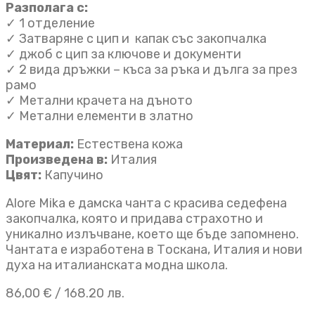
Разполага с:
✓ 1 отделениe
✓ Затваряне с цип и капак със закопчалка
✓ джоб с цип за ключове и документи
✓ 2 вида дръжки – къса за ръка и дълга за през
рамо
✓ Метални крачета на дъното
✓ Метални елементи в златно
Материал:
Естествена кожа
Произведена в:
Италия
Цвят:
Капучино
Alore Mika е дамска чанта с красива седефена
закопчалка, която и придава страхотно и
уникално излъчване, което ще бъде запомнено.
Чантата е изработена в Тоскана, Италия и нови
духа на италианската модна школа.
86,00
€
/ 168.20 лв.