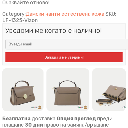
Очаквайте отново!
Category:
Дамски чанти естествена кожа
SKU:
LF-1325-Vizon
Уведоми ме когато е налично!
Запиши и ме уведоми!
Безплатна
доставка
Опция преглед
преди
плащане
30 дни
право на замяна/връщане