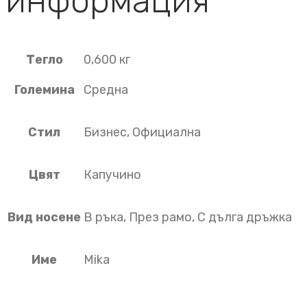
информация
Тегло
0,600 кг
Големина
Средна
Стил
Бизнес, Официална
Цвят
Капучино
Вид носене
В ръка, През рамо, С дълга дръжка
Име
Mika