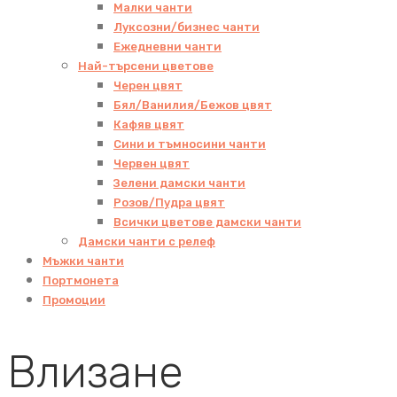
Малки чанти
Луксозни/бизнес чанти
Ежедневни чанти
Най-търсени цветове
Черен цвят
Бял/Ванилия/Бежов цвят
Кафяв цвят
Сини и тъмносини чанти
Червен цвят
Зелени дамски чанти
Розов/Пудра цвят
Всички цветове дамски чанти
Дамски чанти с релеф
Мъжки чанти
Портмонета
Промоции
Влизане