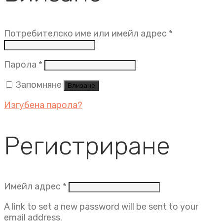
Задължит
Потребителско име или имейл адрес
*
Задължително
Парола
*
Запомняне
Влизане
Изгубена парола?
Регистриране
Задължително
Имейл адрес
*
A link to set a new password will be sent to your
email address.