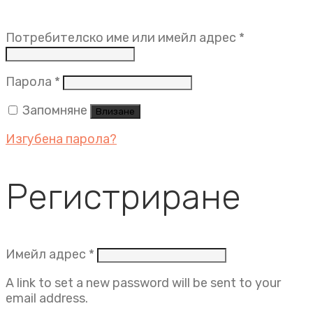
Задължит
Потребителско име или имейл адрес
*
Задължително
Парола
*
Запомняне
Влизане
Изгубена парола?
Регистриране
Задължително
Имейл адрес
*
A link to set a new password will be sent to your
email address.