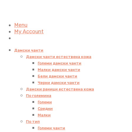
Menu
My Account
Дамски чанти
Дамски чанти естествена кожа
Големи дамски чанти
Малки дамски чанти
Бели дамски чанти
Черни дамски чанти
Дамски раници естествена кожа
По големина
Големи
Средни
Малки
По тип
Големи чанти