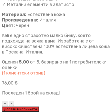
✓ Метални елементи в златисто
Материал:
Естествена кожа
Произведена в:
Италия
Цвят:
Черен
Keli е едно страхотно малко бижу, което
подхожда на всяка дама. Изработена е от
висококачествена 100% естествена лицева кожа
в Тоскана, Италия.
Оценен
5.00
от 5, базирано на
1
потребителски
оценки
(
1
клиентски отзив)
76,00
€
Последен 1 брой на склад!
Луксозна
италианска
Добави в Количката