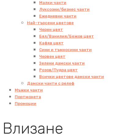
Малки чанти
Луксозни/бизнес чанти
Ежедневни чанти
Най-търсени цветове
Черен цвят
Бял/Ванилия/Бежов цвят
Кафяв цвят
Сини и тъмносини чанти
Червен цвят
Зелени дамски чанти
Розов/Пудра цвят
Всички цветове дамски чанти
Дамски чанти с релеф
Мъжки чанти
Портмонета
Промоции
Влизане