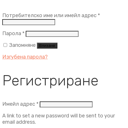
Задължит
Потребителско име или имейл адрес
*
Задължително
Парола
*
Запомняне
Влизане
Изгубена парола?
Регистриране
Задължително
Имейл адрес
*
A link to set a new password will be sent to your
email address.