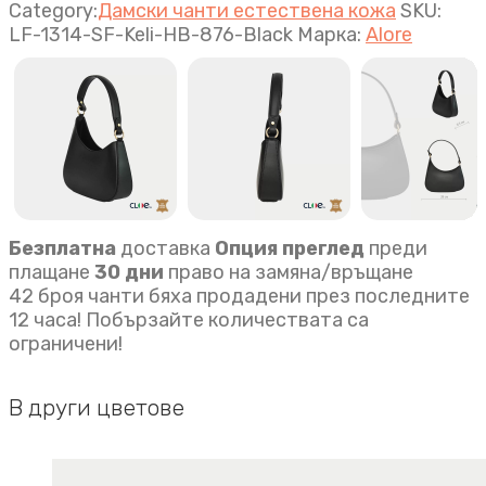
дамска
Category:
Дамски чанти естествена кожа
SKU:
чанта
LF-1314-SF-Keli-HB-876-Black
Марка:
Alore
Keli
черно
quantity
Безплатна
доставка
Опция преглед
преди
плащане
30 дни
право на замяна/връщане
42 броя чанти бяха продадени през последните
12 часа! Побързайте количествата са
ограничени!
В други цветове