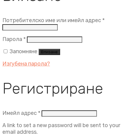
Задължит
Потребителско име или имейл адрес
*
Задължително
Парола
*
Запомняне
Влизане
Изгубена парола?
Регистриране
Задължително
Имейл адрес
*
A link to set a new password will be sent to your
email address.