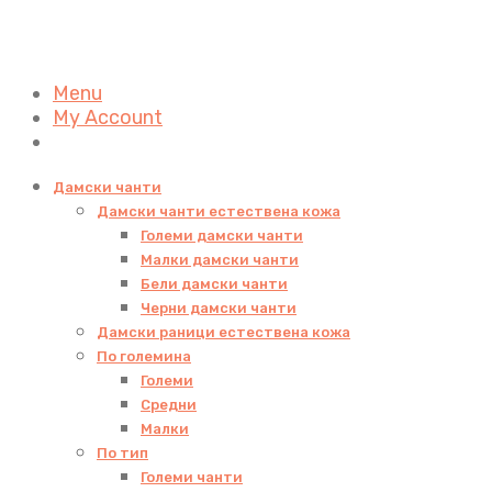
Menu
My Account
Дамски чанти
Дамски чанти естествена кожа
Големи дамски чанти
Малки дамски чанти
Бели дамски чанти
Черни дамски чанти
Дамски раници естествена кожа
По големина
Големи
Средни
Малки
По тип
Големи чанти