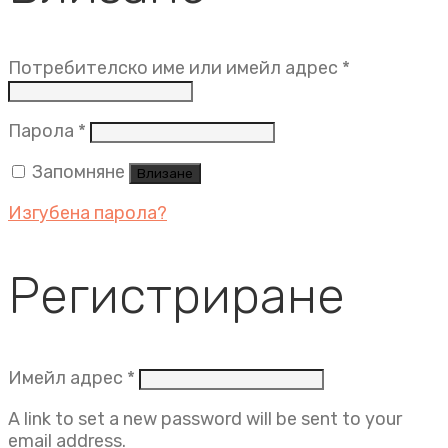
Задължит
Потребителско име или имейл адрес
*
Задължително
Парола
*
Запомняне
Влизане
Изгубена парола?
Регистриране
Задължително
Имейл адрес
*
A link to set a new password will be sent to your
email address.