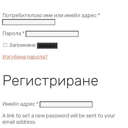
Задължит
Потребителско име или имейл адрес
*
Задължително
Парола
*
Запомняне
Влизане
Изгубена парола?
Регистриране
Задължително
Имейл адрес
*
A link to set a new password will be sent to your
email address.