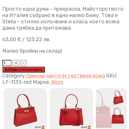
Просто една дума – прекрасна. Майсторството
на Италия събрано в едно малко бижу. Това е
Stelia – стилно излъчване и класа, което всяка
дама трябва да притежава.
63,00
€
/ 123.22 лв.
Малко бройки на склад!
Малка
дамска
Добави в Количката
чанта
Category:
Дамски чанти естествена кожа
SKU:
Stelia
LF-1133-red
Марка:
Alore
червено
quantity