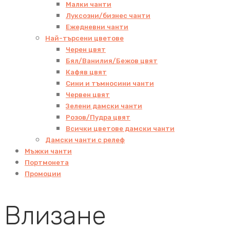
Малки чанти
Луксозни/бизнес чанти
Ежедневни чанти
Най-търсени цветове
Черен цвят
Бял/Ванилия/Бежов цвят
Кафяв цвят
Сини и тъмносини чанти
Червен цвят
Зелени дамски чанти
Розов/Пудра цвят
Всички цветове дамски чанти
Дамски чанти с релеф
Мъжки чанти
Портмонета
Промоции
Влизане