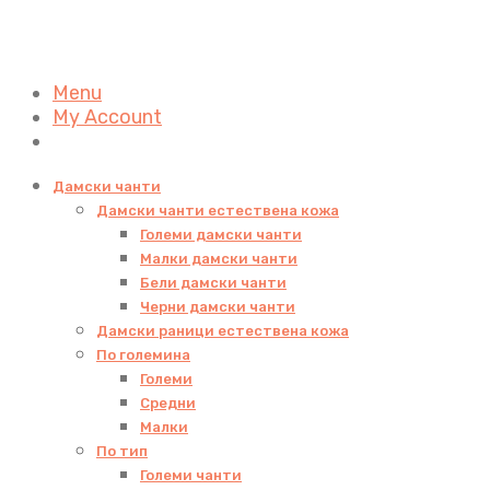
Menu
My Account
Дамски чанти
Дамски чанти естествена кожа
Големи дамски чанти
Малки дамски чанти
Бели дамски чанти
Черни дамски чанти
Дамски раници естествена кожа
По големина
Големи
Средни
Малки
По тип
Големи чанти