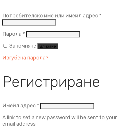
Задължит
Потребителско име или имейл адрес
*
Задължително
Парола
*
Запомняне
Влизане
Изгубена парола?
Регистриране
Задължително
Имейл адрес
*
A link to set a new password will be sent to your
email address.