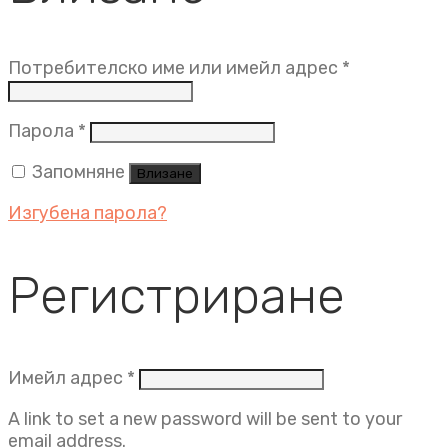
Задължит
Потребителско име или имейл адрес
*
Задължително
Парола
*
Запомняне
Влизане
Изгубена парола?
Регистриране
Задължително
Имейл адрес
*
A link to set a new password will be sent to your
email address.