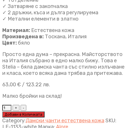
✓ 1 отделениe
✓ Затваряне с закопчалка
✓ 2 дръжки, къса и дълга регулируема
✓ Метални елементи в златно
Материал:
Естествена кожа
Произведена в:
Тоскана, Италия
Цвят:
бяло
Просто една дума – прекрасна. Майсторството
на Италия събрано в едно малко бижу. Това е
Stelia – бяла дамска чанта със стилно излъчване
и класа, което всяка дама трябва да притежава.
63,00
€
/ 123.22 лв.
Малко бройки на склад!
Малка
дамска
Добави в Количката
чанта
Category:
Дамски чанти естествена кожа
SKU:
Stelia
LF-1133-white
Марка:
Alore