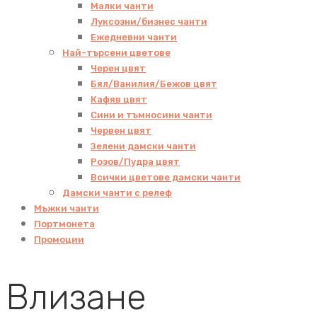
Малки чанти
Луксозни/бизнес чанти
Ежедневни чанти
Най-търсени цветове
Черен цвят
Бял/Ванилия/Бежов цвят
Кафяв цвят
Сини и тъмносини чанти
Червен цвят
Зелени дамски чанти
Розов/Пудра цвят
Всички цветове дамски чанти
Дамски чанти с релеф
Мъжки чанти
Портмонета
Промоции
Влизане