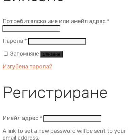
Задължит
Потребителско име или имейл адрес
*
Задължително
Парола
*
Запомняне
Влизане
Изгубена парола?
Регистриране
Задължително
Имейл адрес
*
A link to set a new password will be sent to your
email address.