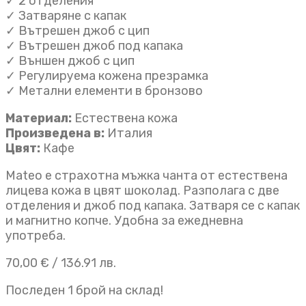
✓ 2 отделения
✓ Затваряне с капак
✓ Вътрешен джоб с цип
✓ Вътрешен джоб под капака
✓ Външен джоб с цип
✓ Регулируема кожена презрамка
✓ Метални елементи в бронзово
Материал:
Естествена кожа
Произведена в:
Италия
Цвят:
Кафе
Mateo е страхотна мъжка чанта от естествена
лицева кожа в цвят шоколад. Разполага с две
отделения и джоб под капака. Затваря се с капак
и магнитно копче. Удобна за ежедневна
употреба.
70,00
€
/ 136.91 лв.
Последен 1 брой на склад!