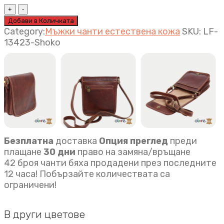
Мъжка
чанта
Добави в Количката
Mateo
Category:
Мъжки чанти естествена кожа
SKU:
LF-
шоколад
13423-Shoko
quantity
Безплатна
доставка
Опция преглед
преди
плащане
30 дни
право на замяна/връщане
42 броя чанти бяха продадени през последните
12 часа! Побързайте количествата са
ограничени!
В други цветове