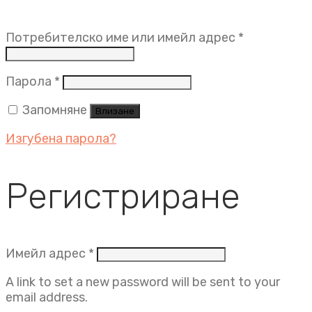
Задължит
Потребителско име или имейл адрес
*
Задължително
Парола
*
Запомняне
Влизане
Изгубена парола?
Регистриране
Задължително
Имейл адрес
*
A link to set a new password will be sent to your
email address.