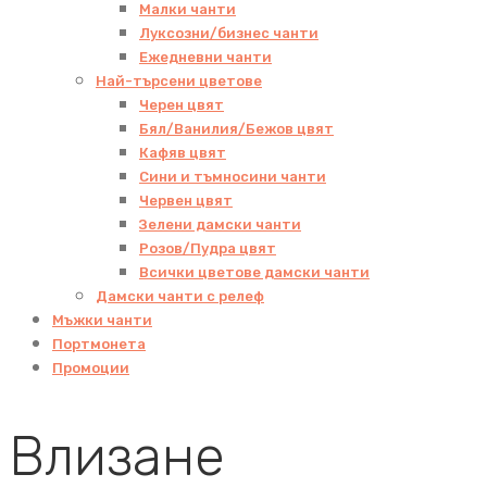
Малки чанти
Луксозни/бизнес чанти
Ежедневни чанти
Най-търсени цветове
Черен цвят
Бял/Ванилия/Бежов цвят
Кафяв цвят
Сини и тъмносини чанти
Червен цвят
Зелени дамски чанти
Розов/Пудра цвят
Всички цветове дамски чанти
Дамски чанти с релеф
Мъжки чанти
Портмонета
Промоции
Влизане