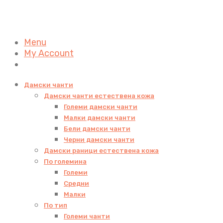
Menu
My Account
Дамски чанти
Дамски чанти естествена кожа
Големи дамски чанти
Малки дамски чанти
Бели дамски чанти
Черни дамски чанти
Дамски раници естествена кожа
По големина
Големи
Средни
Малки
По тип
Големи чанти