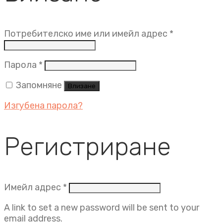
Задължит
Потребителско име или имейл адрес
*
Задължително
Парола
*
Запомняне
Влизане
Изгубена парола?
Регистриране
Задължително
Имейл адрес
*
A link to set a new password will be sent to your
email address.