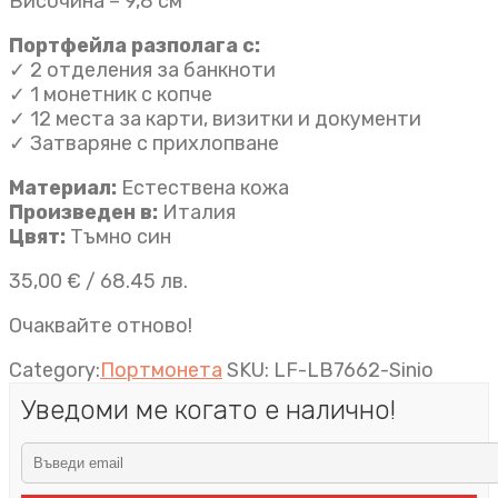
Височина – 9,8 см
Портфейла разполага с:
✓ 2 отделения за банкноти
✓ 1 монетник с копче
✓ 12 места за карти, визитки и документи
✓ Затваряне с прихлопване
Материал:
Естествена кожа
Произведен в:
Италия
Цвят:
Тъмно син
35,00
€
/ 68.45 лв.
Очаквайте отново!
Category:
Портмонета
SKU:
LF-LB7662-Sinio
Уведоми ме когато е налично!