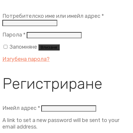
Задължит
Потребителско име или имейл адрес
*
Задължително
Парола
*
Запомняне
Влизане
Изгубена парола?
Регистриране
Задължително
Имейл адрес
*
A link to set a new password will be sent to your
email address.