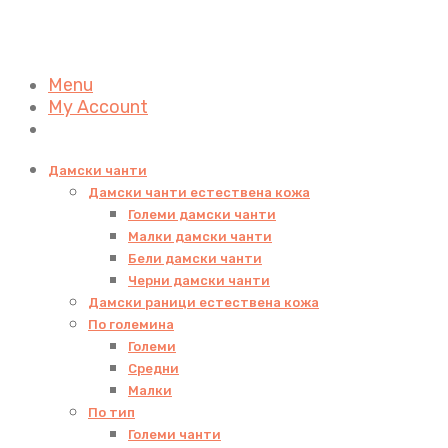
Menu
My Account
Дамски чанти
Дамски чанти естествена кожа
Големи дамски чанти
Малки дамски чанти
Бели дамски чанти
Черни дамски чанти
Дамски раници естествена кожа
По големина
Големи
Средни
Малки
По тип
Големи чанти