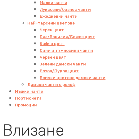
Малки чанти
Луксозни/бизнес чанти
Ежедневни чанти
Най-търсени цветове
Черен цвят
Бял/Ванилия/Бежов цвят
Кафяв цвят
Сини и тъмносини чанти
Червен цвят
Зелени дамски чанти
Розов/Пудра цвят
Всички цветове дамски чанти
Дамски чанти с релеф
Мъжки чанти
Портмонета
Промоции
Влизане