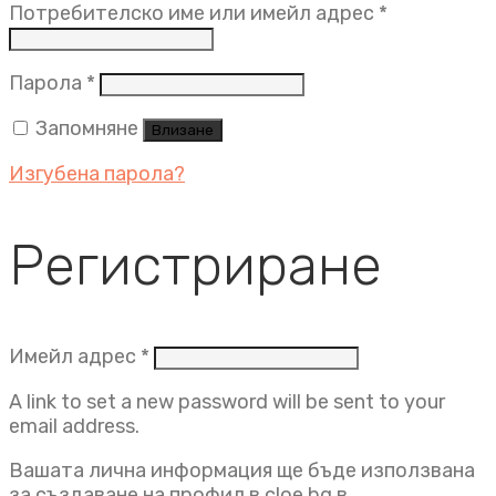
Задължит
Потребителско име или имейл адрес
*
Задължително
Парола
*
Запомняне
Влизане
Изгубена парола?
Регистриране
Задължително
Имейл адрес
*
A link to set a new password will be sent to your
email address.
Вашата лична информация ще бъде използвана
за създаване на профил в cloe.bg в