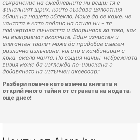
съхранение на ежедневните ни вещи; тя е
финалният щрих, който създава цялостния
облик на нашето облекло. Може да се каже, че
чантата е като подпис на стила ни – тя
подчертава личността и допринася за това, как
ни възприемат околните. Един изчистен и
елегантен тоалет може да придобие съвсем
различно излъчване, когато е комбиниран с
ярка, смела чанта. По същия начин, небрежната
визия може да изглежда по-изискана с
добавянето на изтънчен аксесоар.“
Разбери повече като вземеш книгата и
открий много тайни от страната на модата,
още днес!