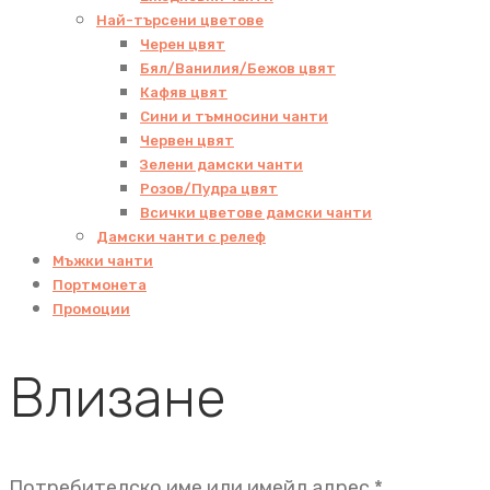
Най-търсени цветове
Черен цвят
Бял/Ванилия/Бежов цвят
Кафяв цвят
Сини и тъмносини чанти
Червен цвят
Зелени дамски чанти
Розов/Пудра цвят
Всички цветове дамски чанти
Дамски чанти с релеф
Мъжки чанти
Портмонета
Промоции
Влизане
Задължит
Потребителско име или имейл адрес
*