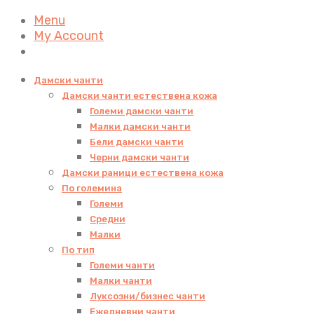
Menu
My Account
Дамски чанти
Дамски чанти естествена кожа
Големи дамски чанти
Малки дамски чанти
Бели дамски чанти
Черни дамски чанти
Дамски раници естествена кожа
По големина
Големи
Средни
Малки
По тип
Големи чанти
Малки чанти
Луксозни/бизнес чанти
Ежедневни чанти