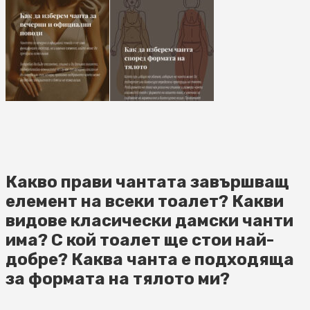
Какво прави чантата завършващ
елемент на всеки тоалет? Какви
видове класически дамски чанти
има? С кой тоалет ще стои най-
добре? Каква чанта е подходяща
за формата на тялото ми?