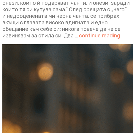
онези, които ѝ подаряват чанти, и онези, заради
които тя си купува сама.“ След срещата с „него“
и недооценената ми черна чанта, се прибрах
вкъщи с главата високо вдигната и едно
обещание към себе си: никога повече да не се
извинявам за стила си. Два …
continue reading