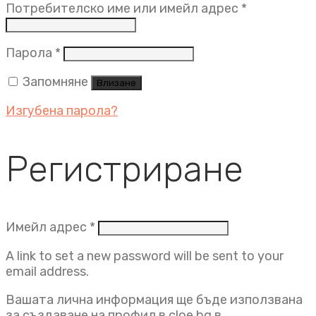
Задължит
Потребителско име или имейл адрес
*
Задължително
Парола
*
Запомняне
Влизане
Изгубена парола?
Регистриране
Задължително
Имейл адрес
*
A link to set a new password will be sent to your
email address.
Вашата лична информация ще бъде използвана
за създаване на профил в cloe.bg в