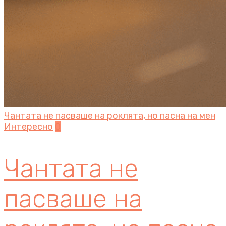
Чантата не пасваше на роклята, но пасна на мен
Интересно
0
Чантата не
пасваше на