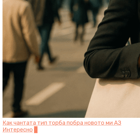
Как чантата тип торба побра новото ми АЗ
Интересно
0