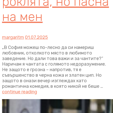
роклята, но пасна
на мен
margaritm
01.07.2025
„В София можеш по-лесно да си намериш
любовник, отколкото място в любимото
заведение. Но дали това важи и за чантите?“
Наричам я чантата с голямото недоразумение.
Не защото е грозна – напротив, тя е
съвършенство в черна кожа и златен цип. Но
защото в онази вечер изглеждах като
романтична комедия, в която никой не беше …
continue reading