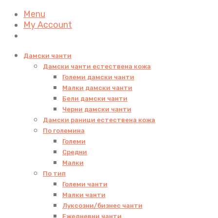
Menu
My Account
Дамски чанти
Дамски чанти естествена кожа
Големи дамски чанти
Малки дамски чанти
Бели дамски чанти
Черни дамски чанти
Дамски раници естествена кожа
По големина
Големи
Средни
Малки
По тип
Големи чанти
Малки чанти
Луксозни/бизнес чанти
Ежедневни чанти