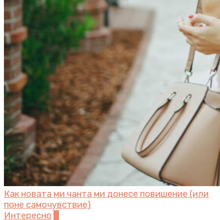
Как новата ми чанта ми донесе повишение (или
поне самочувствие)
Интересно
0