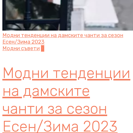
Модни тенденции на дамските чанти за сезон
Есен/Зима 2023
Модни съвети
0
Модни тенденции
на дамските
чанти за сезон
Есен/Зима 2023