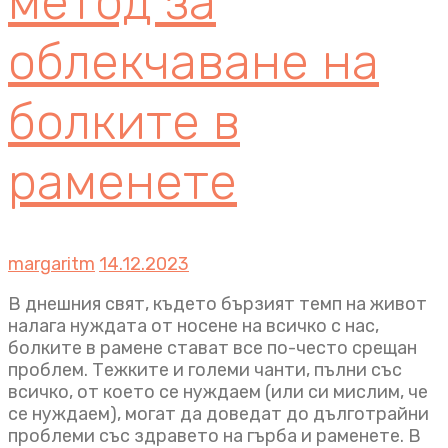
метод за
облекчаване на
болките в
раменете
margaritm
14.12.2023
В днешния свят, където бързият темп на живот
налага нуждата от носене на всичко с нас,
болките в рамене стават все по-често срещан
проблем. Тежките и големи чанти, пълни със
всичко, от което се нуждаем (или си мислим, че
се нуждаем), могат да доведат до дълготрайни
проблеми със здравето на гърба и раменете. В