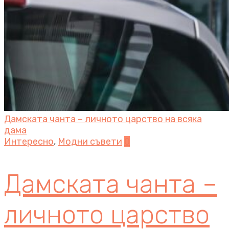
Дамската чанта – личното царство на всяка
дама
Интересно
,
Модни съвети
0
Дамската чанта –
личното царство