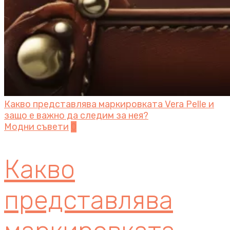
Какво представлява маркировката Vera Pelle и
защо е важно да следим за нея?
Модни съвети
0
Какво
представлява