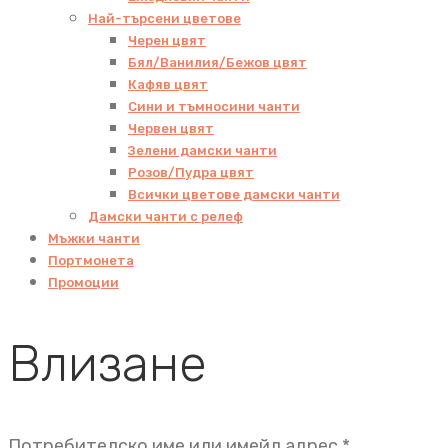
Най-търсени цветове
Черен цвят
Бял/Ванилия/Бежов цвят
Кафяв цвят
Сини и тъмносини чанти
Червен цвят
Зелени дамски чанти
Розов/Пудра цвят
Всички цветове дамски чанти
Дамски чанти с релеф
Мъжки чанти
Портмонета
Промоции
Влизане
Задължит
Потребителско име или имейл адрес
*