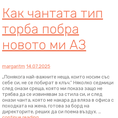
Как чантата тип
торба побра
новото ми АЗ
margaritm
14.07.2025
„Понякога най-важните неща, които носим със
себе си, не се побират в клъч.“ Няколко седмици
след онази среща, която ми показа защо не
трябва да се извинявам за стила си, и след
онази чанта, която ме накара да вляза в офиса с
походката на жена, готова за борд на
директорите, реших да си поема въздух. …
continue reading