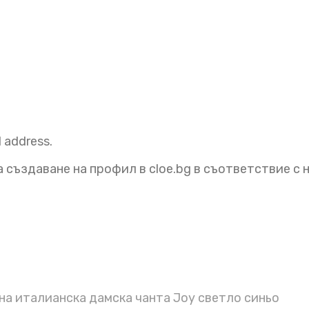
l address.
 създаване на профил в cloe.bg в съответствие с
а италианска дамска чанта Joy светло синьо