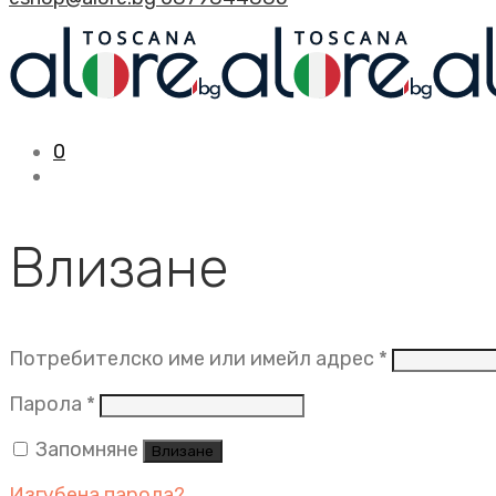
0
Влизане
Задължит
Потребителско име или имейл адрес
*
Задължително
Парола
*
Запомняне
Влизане
Изгубена парола?