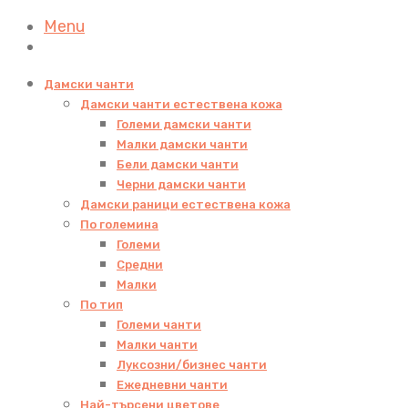
Menu
Дамски чанти
Дамски чанти естествена кожа
Големи дамски чанти
Малки дамски чанти
Бели дамски чанти
Черни дамски чанти
Дамски раници естествена кожа
По големина
Големи
Средни
Малки
По тип
Големи чанти
Малки чанти
Луксозни/бизнес чанти
Ежедневни чанти
Най-търсени цветове