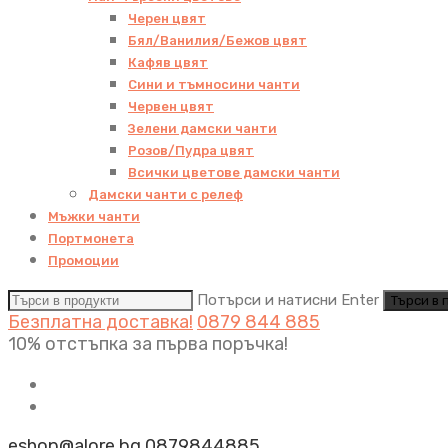
Черен цвят
Бял/Ванилия/Бежов цвят
Кафяв цвят
Сини и тъмносини чанти
Червен цвят
Зелени дамски чанти
Розов/Пудра цвят
Всички цветове дамски чанти
Дамски чанти с релеф
Мъжки чанти
Портмонета
Промоции
Потърси и натисни Enter
Безплатна доставка!
0879 844 885
10% отстъпка за първа поръчка!
eshop@alore.bg
0879844885