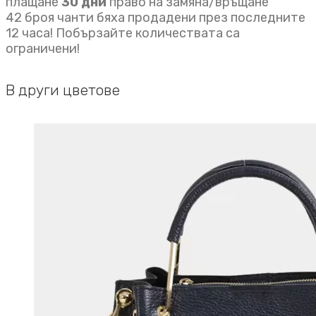
плащане
30 дни
право на замяна/връщане
42 броя чанти бяха продадени през последните
12 часа! Побързайте количествата са
ограничени!
В други цветове