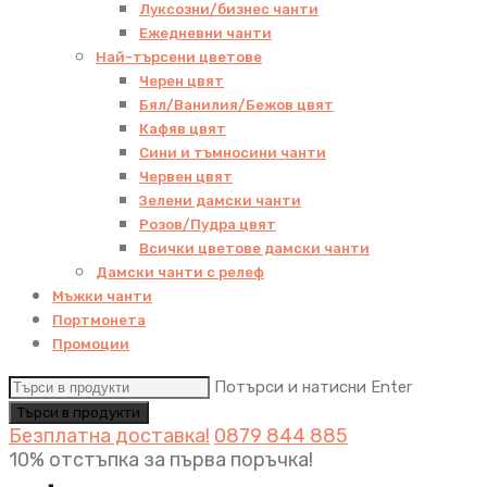
Луксозни/бизнес чанти
Ежедневни чанти
Най-търсени цветове
Черен цвят
Бял/Ванилия/Бежов цвят
Кафяв цвят
Сини и тъмносини чанти
Червен цвят
Зелени дамски чанти
Розов/Пудра цвят
Всички цветове дамски чанти
Дамски чанти с релеф
Мъжки чанти
Портмонета
Промоции
Потърси и натисни Enter
Безплатна доставка!
0879 844 885
10% отстъпка за първа поръчка!