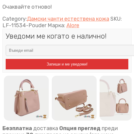
Очаквайте отново!
Category:
Дамски чанти естествена кожа
SKU:
LF-11534-Pouder
Марка:
Alore
Уведоми ме когато е налично!
Запиши и ме уведоми!
Безплатна
доставка
Опция преглед
преди