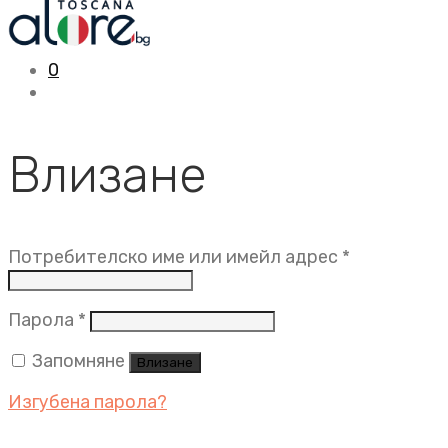
0
Влизане
Задължит
Потребителско име или имейл адрес
*
Задължително
Парола
*
Запомняне
Влизане
Изгубена парола?