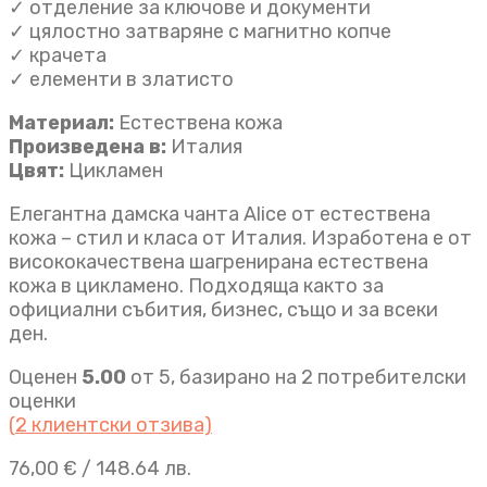
✓ отделение за ключове и документи
✓ цялостно затваряне с магнитно копче
✓ крачета
✓ елементи в златисто
Материал:
Естествена кожа
Произведена в:
Италия
Цвят:
Цикламен
Елегантна дамска чанта Alice от естествена
кожа – стил и класа от Италия. Изработена е от
висококачествена шагренирана естествена
кожа в цикламено. Подходяща както за
официални събития, бизнес, също и за всеки
ден.
Оценен
5.00
от 5, базирано на
2
потребителски
оценки
(
2
клиентски отзива)
76,00
€
/ 148.64 лв.