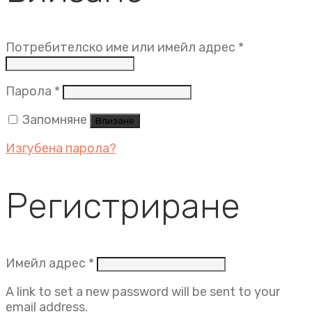
Задължит
Потребителско име или имейл адрес
*
Задължително
Парола
*
Запомняне
Влизане
Изгубена парола?
Регистриране
Задължително
Имейл адрес
*
A link to set a new password will be sent to your
email address.