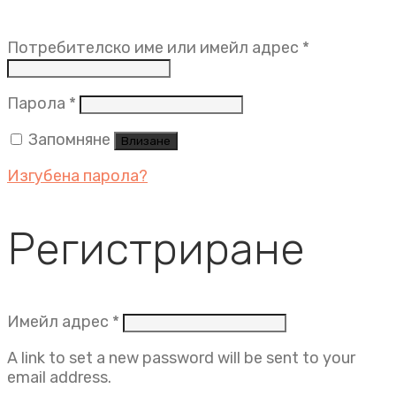
Задължит
Потребителско име или имейл адрес
*
Задължително
Парола
*
Запомняне
Влизане
Изгубена парола?
Регистриране
Задължително
Имейл адрес
*
A link to set a new password will be sent to your
email address.