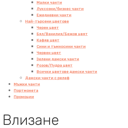
Малки чанти
Луксозни/бизнес чанти
Ежедневни чанти
Най-търсени цветове
Черен цвят
Бял/Ванилия/Бежов цвят
Кафяв цвят
Сини и тъмносини чанти
Червен цвят
Зелени дамски чанти
Розов/Пудра цвят
Всички цветове дамски чанти
Дамски чанти с релеф
Мъжки чанти
Портмонета
Промоции
Влизане