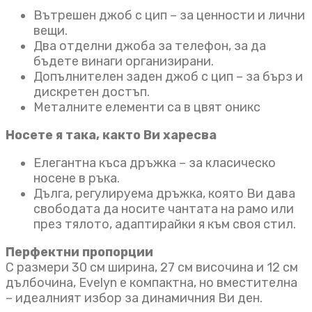
Вътрешен джоб с цип – за ценности и лични
вещи.
Два отделни джоба за телефон, за да
бъдете винаги организирани.
Допълнителен заден джоб с цип – за бърз и
дискретен достъп.
Металните елементи са в цвят оникс
Носете я така, както Ви харесва
Елегантна къса дръжка – за класическо
носене в ръка.
Дълга, регулируема дръжка, която Ви дава
свободата да носите чантата на рамо или
през тялото, адаптирайки я към своя стил.
Перфектни пропорции
С размери 30 см ширина, 27 см височина и 12 см
дълбочина, Evelyn е компактна, но вместителна
– идеалният избор за динамичния Ви ден.