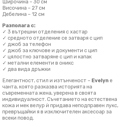
Широчина – 30 см
Височина – 27 см
Дебелина – 12 см
Разполага с:
✓ 3 вътрешни отделения с хастар
✓ средното отделение се затваря с цип
✓ джоб за телефон
✓ джоб за ключове и документи с цип
✓ цялостно затваряне с цип и капак
✓ метални елементи в оникс
✓ два вида дръжки
Елегантност, стил и изтънченост –
Evelyn
е
чанта, която разказва историята на
съвременната жена, уверена в своята
индивидуалност. Съчетанието на естествена
кожа и мек велур ѝ придава неподправен лукс,
превръщайки я в изключителен аксесоар за
всеки повод.