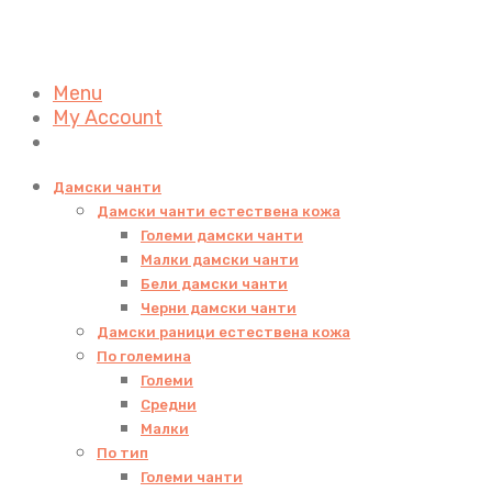
Menu
My Account
Дамски чанти
Дамски чанти естествена кожа
Големи дамски чанти
Малки дамски чанти
Бели дамски чанти
Черни дамски чанти
Дамски раници естествена кожа
По големина
Големи
Средни
Малки
По тип
Големи чанти