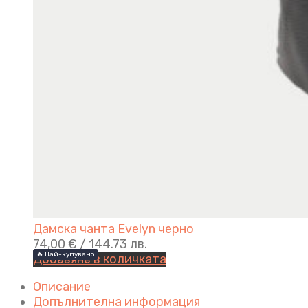
Дамска чанта Evelyn черно
74,00
€
/ 144.73 лв.
🔥 Най-купувано
🔥 Най-купувано
Добавяне в количката
Описание
Допълнителна информация