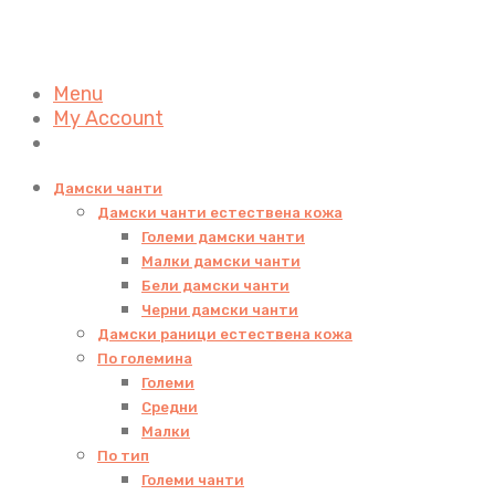
Menu
My Account
Дамски чанти
Дамски чанти естествена кожа
Големи дамски чанти
Малки дамски чанти
Бели дамски чанти
Черни дамски чанти
Дамски раници естествена кожа
По големина
Големи
Средни
Малки
По тип
Големи чанти