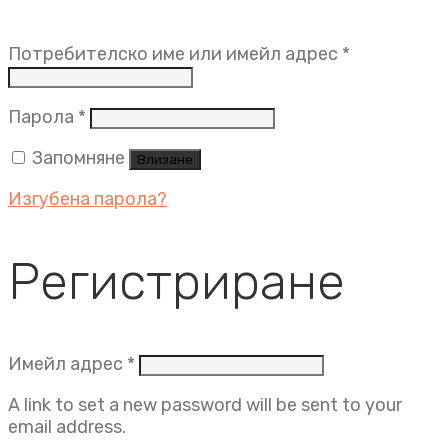
Задължит
Потребителско име или имейл адрес
*
Задължително
Парола
*
Запомняне
Влизане
Изгубена парола?
Регистриране
Задължително
Имейл адрес
*
A link to set a new password will be sent to your
email address.