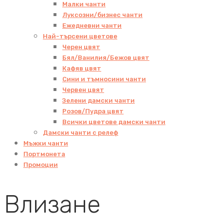
Малки чанти
Луксозни/бизнес чанти
Ежедневни чанти
Най-търсени цветове
Черен цвят
Бял/Ванилия/Бежов цвят
Кафяв цвят
Сини и тъмносини чанти
Червен цвят
Зелени дамски чанти
Розов/Пудра цвят
Всички цветове дамски чанти
Дамски чанти с релеф
Мъжки чанти
Портмонета
Промоции
Влизане