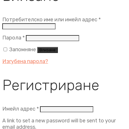
Задължит
Потребителско име или имейл адрес
*
Задължително
Парола
*
Запомняне
Влизане
Изгубена парола?
Регистриране
Задължително
Имейл адрес
*
A link to set a new password will be sent to your
email address.