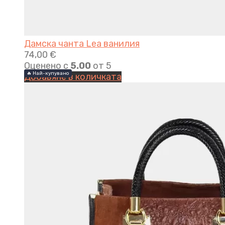
Дамска чанта Lea ванилия
74,00
€
Оценено с
5.00
от 5
🔥 Най-купувано
🔥 Най-купувано
Добавяне в количката