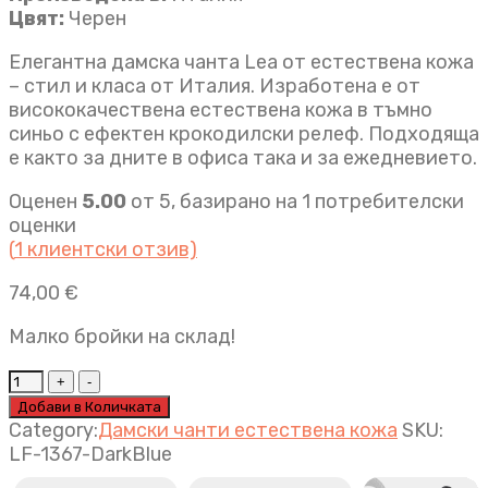
Цвят:
Черен
Елегантна дамска чанта Lea от естествена кожа
– стил и класа от Италия. Изработена е от
висококачествена естествена кожа в тъмно
синьо с ефектен крокодилски релеф. Подходяща
е както за дните в офиса така и за ежедневието.
Оценен
5.00
от 5, базирано на
1
потребителски
оценки
(
1
клиентски отзив)
74,00
€
Малко бройки на склад!
Дамска
чанта
Добави в Количката
Lea
Category:
Дамски чанти естествена кожа
SKU:
тъмно
LF-1367-DarkBlue
синьо