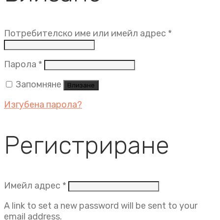
Задължит
Потребителско име или имейл адрес
*
Задължително
Парола
*
Запомняне
Влизане
Изгубена парола?
Регистриране
Задължително
Имейл адрес
*
A link to set a new password will be sent to your
email address.