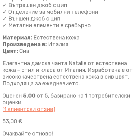
✓ Вътрешен джоб с цип
✓ Отделение за мобилни телефони
✓ Външен джоб с цип
✓ Метални елементи в сребърно
Материал:
Естествена кожа
Произведена в:
Италия
Цвят:
Сив
Елегантна дамска чанта Natalie от естествена
кожа – стил и класа от Италия. Изработена е от
висококачествена естествена кожа в сив цвят.
Подходяща за ежедневието.
Оценен
5.00
от 5, базирано на
1
потребителски
оценки
(
1
клиентски отзив)
53,00
€
Очаквайте отново!