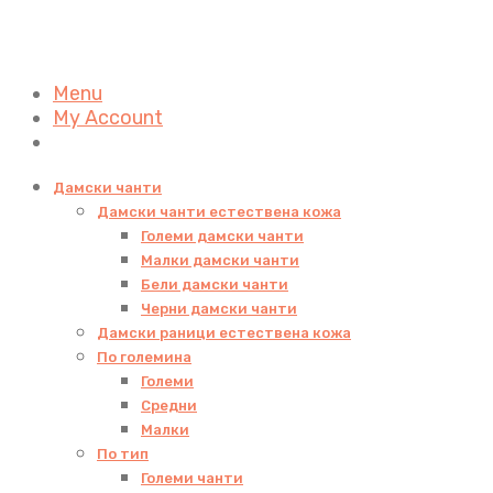
Menu
My Account
Дамски чанти
Дамски чанти естествена кожа
Големи дамски чанти
Малки дамски чанти
Бели дамски чанти
Черни дамски чанти
Дамски раници естествена кожа
По големина
Големи
Средни
Малки
По тип
Големи чанти