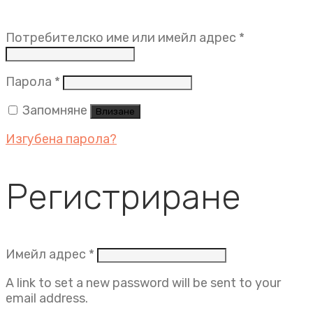
Задължит
Потребителско име или имейл адрес
*
Задължително
Парола
*
Запомняне
Влизане
Изгубена парола?
Регистриране
Задължително
Имейл адрес
*
A link to set a new password will be sent to your
email address.