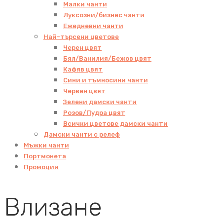
Малки чанти
Луксозни/бизнес чанти
Ежедневни чанти
Най-търсени цветове
Черен цвят
Бял/Ванилия/Бежов цвят
Кафяв цвят
Сини и тъмносини чанти
Червен цвят
Зелени дамски чанти
Розов/Пудра цвят
Всички цветове дамски чанти
Дамски чанти с релеф
Мъжки чанти
Портмонета
Промоции
Влизане