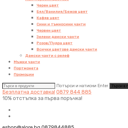
Черен цвят
Бял/Ванилия/Бежов цвят
Кафяв цвят
Сини и тъмносини чанти
Червен цвят
Зелени дамски чанти
Розов/Пудра цвят
Всички цветове дамски чанти
Дамски чанти с релеф
Мъжки чанти
Портмонета
Промоции
Потърси и натисни Enter
Безплатна доставка!
0879 844 885
10% отстъпка за първа поръчка!
eshop@alore.bg
0879844885