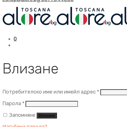
0
Влизане
Задължит
Потребителско име или имейл адрес
*
Задължително
Парола
*
Запомняне
Влизане
Изгубена парола?