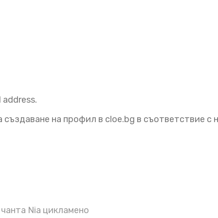
l address.
 създаване на профил в cloe.bg в съответствие с
чанта Nia цикламено