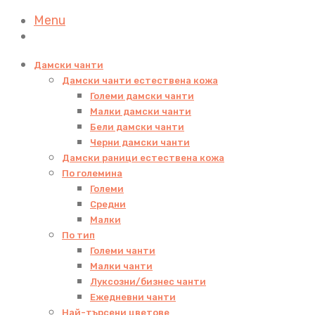
Menu
Дамски чанти
Дамски чанти естествена кожа
Големи дамски чанти
Малки дамски чанти
Бели дамски чанти
Черни дамски чанти
Дамски раници естествена кожа
По големина
Големи
Средни
Малки
По тип
Големи чанти
Малки чанти
Луксозни/бизнес чанти
Ежедневни чанти
Най-търсени цветове