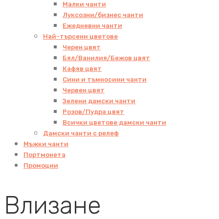
Малки чанти
Луксозни/бизнес чанти
Ежедневни чанти
Най-търсени цветове
Черен цвят
Бял/Ванилия/Бежов цвят
Кафяв цвят
Сини и тъмносини чанти
Червен цвят
Зелени дамски чанти
Розов/Пудра цвят
Всички цветове дамски чанти
Дамски чанти с релеф
Мъжки чанти
Портмонета
Промоции
Влизане