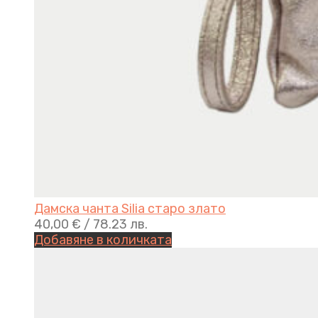
Дамска чанта Silia старо златo
40,00
€
/ 78.23 лв.
Добавяне в количката