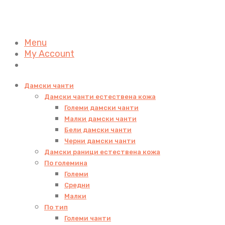
Menu
My Account
Дамски чанти
Дамски чанти естествена кожа
Големи дамски чанти
Малки дамски чанти
Бели дамски чанти
Черни дамски чанти
Дамски раници естествена кожа
По големина
Големи
Средни
Малки
По тип
Големи чанти