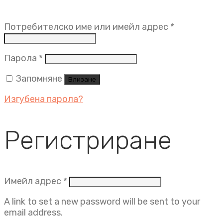
Задължит
Потребителско име или имейл адрес
*
Задължително
Парола
*
Запомняне
Влизане
Изгубена парола?
Регистриране
Задължително
Имейл адрес
*
A link to set a new password will be sent to your
email address.