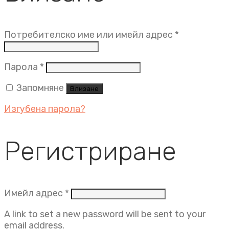
Задължит
Потребителско име или имейл адрес
*
Задължително
Парола
*
Запомняне
Влизане
Изгубена парола?
Регистриране
Задължително
Имейл адрес
*
A link to set a new password will be sent to your
email address.