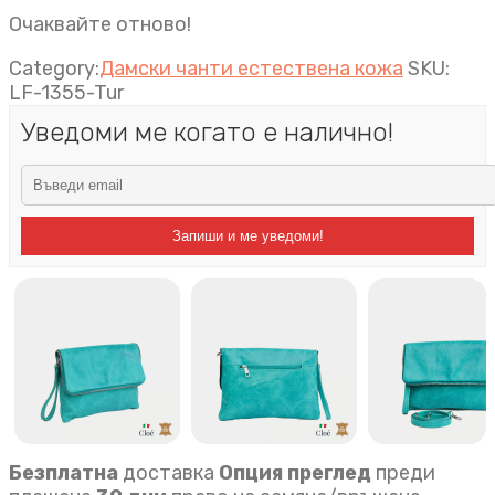
Очаквайте отново!
Category:
Дамски чанти естествена кожа
SKU:
LF-1355-Tur
Уведоми ме когато е налично!
Запиши и ме уведоми!
Безплатна
доставка
Опция преглед
преди