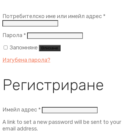
Задължит
Потребителско име или имейл адрес
*
Задължително
Парола
*
Запомняне
Влизане
Изгубена парола?
Регистриране
Задължително
Имейл адрес
*
A link to set a new password will be sent to your
email address.