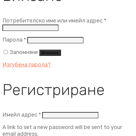
Задължит
Потребителско име или имейл адрес
*
Задължително
Парола
*
Запомняне
Влизане
Изгубена парола?
Регистриране
Задължително
Имейл адрес
*
A link to set a new password will be sent to your
email address.