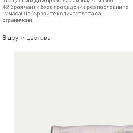
плащане
30 дни
право на замяна/връщане
42 броя чанти бяха продадени през последните
12 часа! Побързайте количествата са
ограничени!
В други цветове