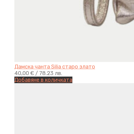
Дамска чанта Silia старо златo
40,00
€
/ 78.23 лв.
Добавяне в количката