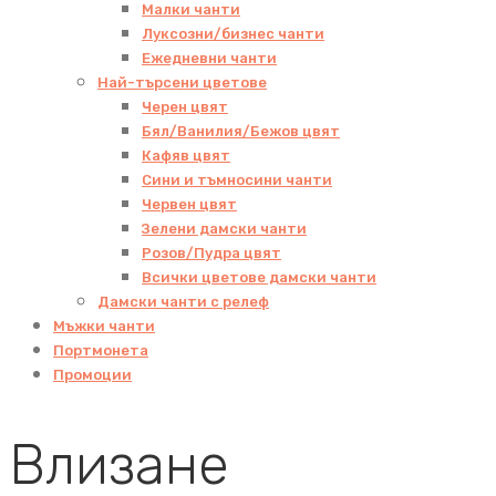
Малки чанти
Луксозни/бизнес чанти
Ежедневни чанти
Най-търсени цветове
Черен цвят
Бял/Ванилия/Бежов цвят
Кафяв цвят
Сини и тъмносини чанти
Червен цвят
Зелени дамски чанти
Розов/Пудра цвят
Всички цветове дамски чанти
Дамски чанти с релеф
Мъжки чанти
Портмонета
Промоции
Влизане