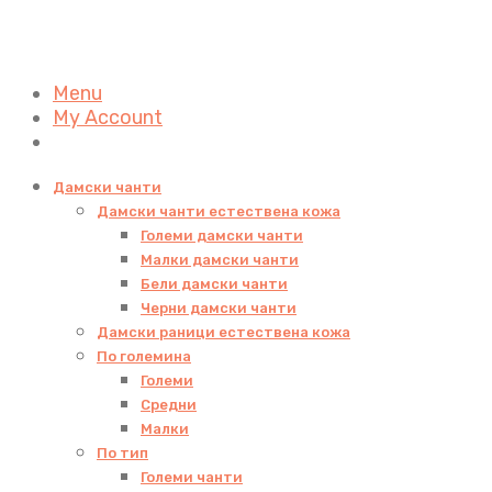
Menu
My Account
Дамски чанти
Дамски чанти естествена кожа
Големи дамски чанти
Малки дамски чанти
Бели дамски чанти
Черни дамски чанти
Дамски раници естествена кожа
По големина
Големи
Средни
Малки
По тип
Големи чанти