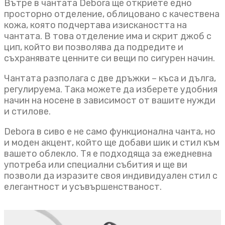
Вътре в чантата Debora ще откриете едно
просторно отделение, облицовано с качествена
кожа, която подчертава изискаността на
чантата. В това отделение има и скрит джоб с
цип, който ви позволява да подредите и
съхранявате ценните си вещи по сигурен начин.
Чантата разполага с две дръжки – къса и дълга,
регулируема. Така можете да изберете удобния
начин на носене в зависимост от вашите нужди
и стилове.
Debora в сиво е не само функционална чанта, но
и моден акцент, който ще добави шик и стил към
вашето облекло. Тя е подходяща за ежедневна
употреба или специални събития и ще ви
позволи да изразите своя индивидуален стил с
елегантност и усъвършенстваност.