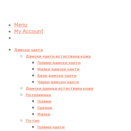
Menu
My Account
Дамски чанти
Дамски чанти естествена кожа
Големи дамски чанти
Малки дамски чанти
Бели дамски чанти
Черни дамски чанти
Дамски раници естествена кожа
По големина
Големи
Средни
Малки
По тип
Големи чанти