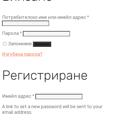
Задължит
Потребителско име или имейл адрес
*
Задължително
Парола
*
Запомняне
Влизане
Изгубена парола?
Регистриране
Задължително
Имейл адрес
*
A link to set a new password will be sent to your
email address.