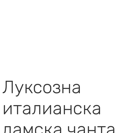
Луксозна
италианска
дамска чанта