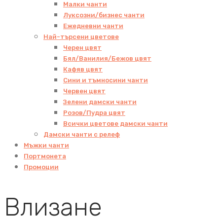
Малки чанти
Луксозни/бизнес чанти
Ежедневни чанти
Най-търсени цветове
Черен цвят
Бял/Ванилия/Бежов цвят
Кафяв цвят
Сини и тъмносини чанти
Червен цвят
Зелени дамски чанти
Розов/Пудра цвят
Всички цветове дамски чанти
Дамски чанти с релеф
Мъжки чанти
Портмонета
Промоции
Влизане