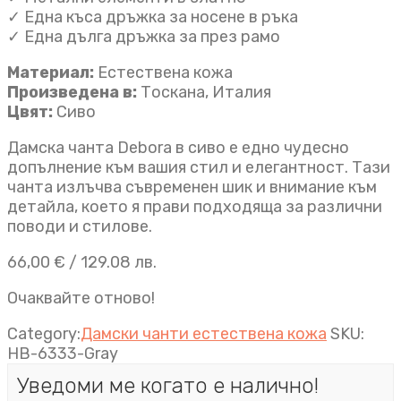
✓ Една къса дръжка за носене в ръка
✓ Една дълга дръжка за през рамо
Материал:
Естествена кожа
Произведена в:
Тоскана, Италия
Цвят:
Сиво
Дамска чанта Debora в сиво е едно чудесно
допълнение към вашия стил и елегантност. Тази
чанта излъчва съвременен шик и внимание към
детайла, което я прави подходяща за различни
поводи и стилове.
66,00
€
/ 129.08 лв.
Очаквайте отново!
Category:
Дамски чанти естествена кожа
SKU:
HB-6333-Gray
Уведоми ме когато е налично!