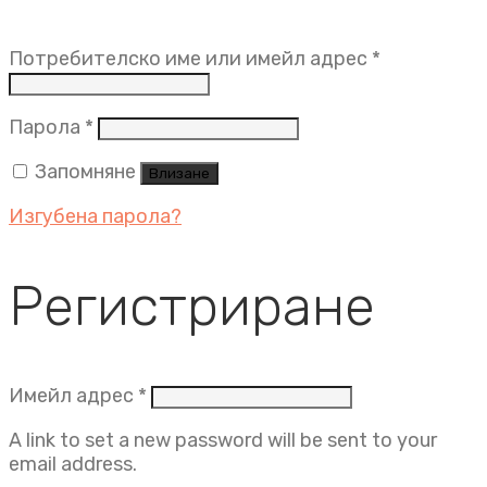
Задължит
Потребителско име или имейл адрес
*
Задължително
Парола
*
Запомняне
Влизане
Изгубена парола?
Регистриране
Задължително
Имейл адрес
*
A link to set a new password will be sent to your
email address.