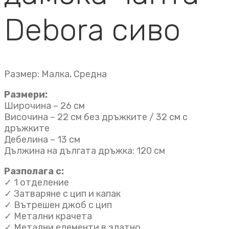
Debora сиво
Размер: Малка, Средна
Размери:
Широчина – 26 см
Височина – 22 см без дръжките / 32 см с
дръжките
Дебелина – 13 см
Дължина на дългата дръжка: 120 см
Разполага с:
✓ 1 отделение
✓ Затваряне с цип и капак
✓ Вътрешен джоб с цип
✓ Метални крачета
✓ Метални елементи в златно