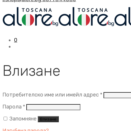
0
Влизане
Задължит
Потребителско име или имейл адрес
*
Задължително
Парола
*
Запомняне
Влизане
Изгубена парола?