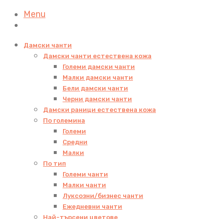
Menu
Дамски чанти
Дамски чанти естествена кожа
Големи дамски чанти
Малки дамски чанти
Бели дамски чанти
Черни дамски чанти
Дамски раници естествена кожа
По големина
Големи
Средни
Малки
По тип
Големи чанти
Малки чанти
Луксозни/бизнес чанти
Ежедневни чанти
Най-търсени цветове