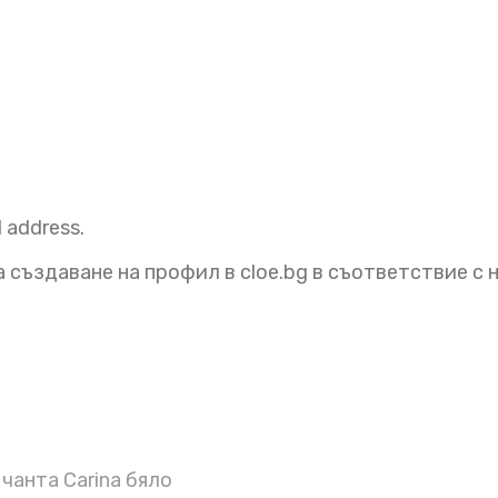
l address.
 създаване на профил в cloe.bg в съответствие с
чанта Carina бяло