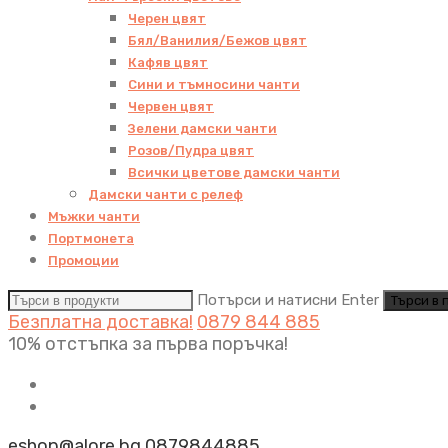
Черен цвят
Бял/Ванилия/Бежов цвят
Кафяв цвят
Сини и тъмносини чанти
Червен цвят
Зелени дамски чанти
Розов/Пудра цвят
Всички цветове дамски чанти
Дамски чанти с релеф
Мъжки чанти
Портмонета
Промоции
Потърси и натисни Enter
Безплатна доставка!
0879 844 885
10% отстъпка за първа поръчка!
eshop@alore.bg
0879844885