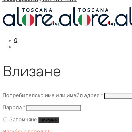
0
Влизане
Задължит
Потребителско име или имейл адрес
*
Задължително
Парола
*
Запомняне
Влизане
Изгубена парола?