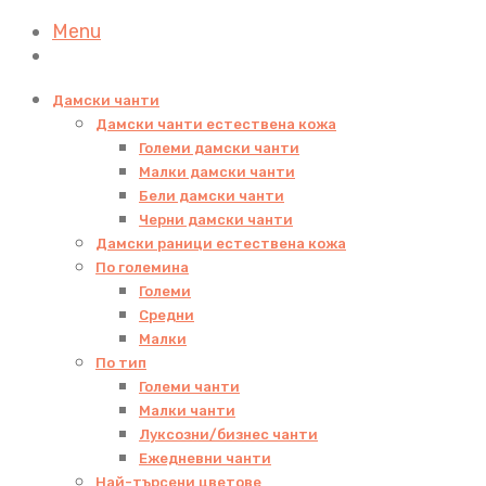
Menu
Дамски чанти
Дамски чанти естествена кожа
Големи дамски чанти
Малки дамски чанти
Бели дамски чанти
Черни дамски чанти
Дамски раници естествена кожа
По големина
Големи
Средни
Малки
По тип
Големи чанти
Малки чанти
Луксозни/бизнес чанти
Ежедневни чанти
Най-търсени цветове