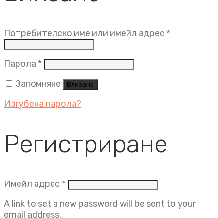
Задължит
Потребителско име или имейл адрес
*
Задължително
Парола
*
Запомняне
Влизане
Изгубена парола?
Регистриране
Задължително
Имейл адрес
*
A link to set a new password will be sent to your
email address.