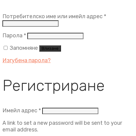
Задължит
Потребителско име или имейл адрес
*
Задължително
Парола
*
Запомняне
Влизане
Изгубена парола?
Регистриране
Задължително
Имейл адрес
*
A link to set a new password will be sent to your
email address.