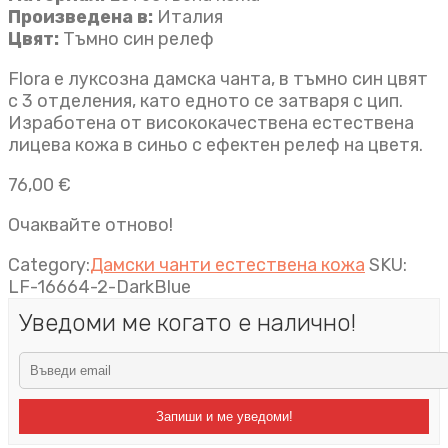
Произведена в:
Италия
Цвят:
Тъмно син релеф
Flora е луксозна дамска чанта, в тъмно син цвят
с 3 отделения, като едното се затваря с цип.
Изработена от висококачествена естествена
лицева кожа в синьо с ефектен релеф на цветя.
76,00
€
Очаквайте отново!
Category:
Дамски чанти естествена кожа
SKU:
LF-16664-2-DarkBlue
Уведоми ме когато е налично!
Запиши и ме уведоми!