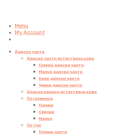
Menu
My Account
Дамски чанти
Дамски чанти естествена кожа
Големи дамски чанти
Малки дамски чанти
Бели дамски чанти
Черни дамски чанти
Дамски раници естествена кожа
По големина
Големи
Средни
Малки
По тип
Големи чанти