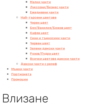
Малки чанти
Луксозни/бизнес чанти
Ежедневни чанти
Най-търсени цветове
Черен цвят
Бял/Ванилия/Бежов цвят
Кафяв цвят
Сини и тъмносини чанти
Червен цвят
Зелени дамски чанти
Розов/Пудра цвят
Всички цветове дамски чанти
Дамски чанти с релеф
Мъжки чанти
Портмонета
Промоции
Влизане