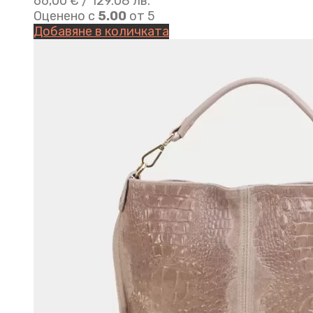
66,00
€
/ 129.08 лв.
Оценено с
5.00
от 5
Добавяне в количката