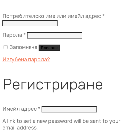
Задължит
Потребителско име или имейл адрес
*
Задължително
Парола
*
Запомняне
Влизане
Изгубена парола?
Регистриране
Задължително
Имейл адрес
*
A link to set a new password will be sent to your
email address.