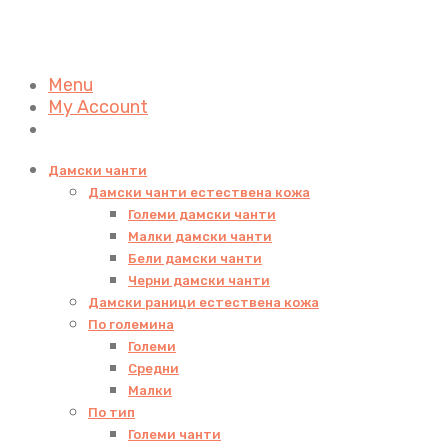
Menu
My Account
Дамски чанти
Дамски чанти естествена кожа
Големи дамски чанти
Малки дамски чанти
Бели дамски чанти
Черни дамски чанти
Дамски раници естествена кожа
По големина
Големи
Средни
Малки
По тип
Големи чанти