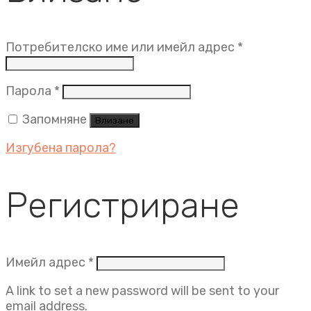
Задължит
Потребителско име или имейл адрес
*
Задължително
Парола
*
Запомняне
Влизане
Изгубена парола?
Регистриране
Задължително
Имейл адрес
*
A link to set a new password will be sent to your
email address.