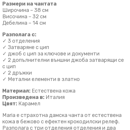
Размери на чантата
Широчина – 38 см
Височина – 32 см
Дебелина – 14 см
Разполага с:
✓ 3 отделения
✓ Затваряне с цип
✓ джоб с цип за ключове и документи
✓ 2 допълнителни външни джоба затварящи се
с цип
✓ 2 дръжки
✓ Метални елементи в златно
Материал:
Естествена кожа
Произведена в:
Италия
Цвят:
Карамел
Maria е страхотна дамска чанта от естествена
кожа в бежово с ефектен крокодилски релеф.
Разполага с три отделения отделения и два