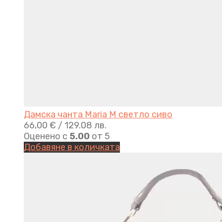
Дамска чанта Maria M светло сиво
66,00
€
/ 129.08 лв.
Оценено с
5.00
от 5
Добавяне в количката