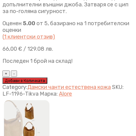
допълнителни външни джоба. Затваря се с цип
за по-голяма сигурност.
Оценен
5.00
от 5, базирано на
1
потребителски
оценки
(
1
клиентски отзив)
66,00
€
/ 129.08 лв.
Последен 1 брой на склад!
Дамска
чанта
Добави в Количката
Maria
Category:
Дамски чанти естествена кожа
SKU:
M
LF-1196-Tikva
Марка:
Alore
карамел
quantity