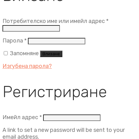
Задължит
Потребителско име или имейл адрес
*
Задължително
Парола
*
Запомняне
Влизане
Изгубена парола?
Регистриране
Задължително
Имейл адрес
*
A link to set a new password will be sent to your
email address.