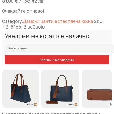
81,00
€
/ 158.42 лв.
Очаквайте отново!
Category:
Дамски чанти естествена кожа
SKU:
HB-5166-BlueCuoio
Уведоми ме когато е налично!
Запиши и ме уведоми!