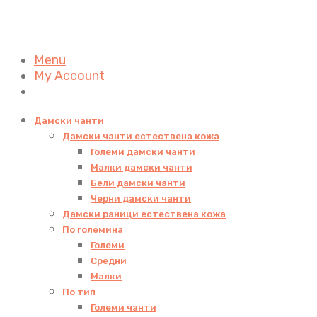
Menu
My Account
Дамски чанти
Дамски чанти естествена кожа
Големи дамски чанти
Малки дамски чанти
Бели дамски чанти
Черни дамски чанти
Дамски раници естествена кожа
По големина
Големи
Средни
Малки
По тип
Големи чанти