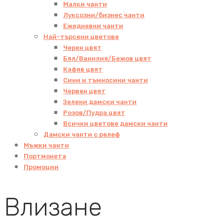
Малки чанти
Луксозни/бизнес чанти
Ежедневни чанти
Най-търсени цветове
Черен цвят
Бял/Ванилия/Бежов цвят
Кафяв цвят
Сини и тъмносини чанти
Червен цвят
Зелени дамски чанти
Розов/Пудра цвят
Всички цветове дамски чанти
Дамски чанти с релеф
Мъжки чанти
Портмонета
Промоции
Влизане