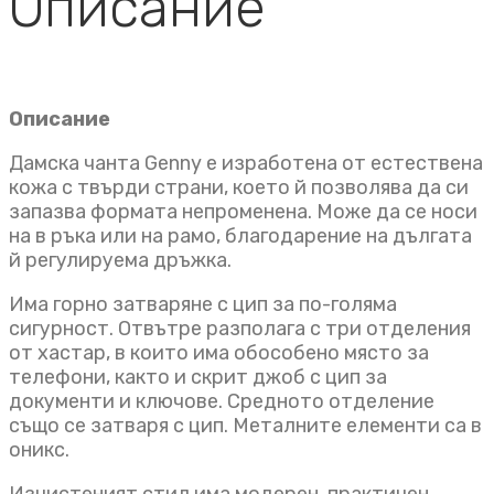
Описание
Описание
Дамска чанта Genny е изработена от естествена
кожа с твърди страни, което й позволява да си
запазва формата непроменена. Може да се носи
на в ръка или на рамо, благодарение на дългата
й регулируема дръжка.
Има горно затваряне с цип за по-голяма
сигурност. Отвътре разполага с три отделения
от хастар, в които има обособено място за
телефони, както и скрит джоб с цип за
документи и ключове. Средното отделение
също се затваря с цип. Металните елементи са в
оникс.
Изчистеният стил има модерен, практичен,