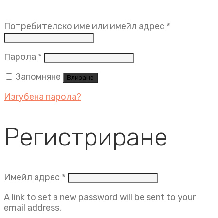
Задължит
Потребителско име или имейл адрес
*
Задължително
Парола
*
Запомняне
Влизане
Изгубена парола?
Регистриране
Задължително
Имейл адрес
*
A link to set a new password will be sent to your
email address.