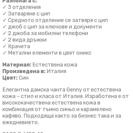
Разполага с:
✓ 3 отделения
✓ Затваряне с цип
✓ Средното отделение се затвяря с цип
✓ джоб с цип за ключове и документи
✓ 2 джоба за мобилни телефони
✓ 2 вида дръжки
✓ Крачета
✓ Метални елементи в цвят оникс
Материал:
Естествена кожа
Произведена в:
Италия
Цвят:
Син
Елегантна дамска чанта Genny от естествена
кожа – стил и класа от Италия. Изработена е от
висококачествена естествена кожа в
комбинация от тъмно синьо и карамелено
кафяво. Подхoдяща както за бизнес така и за
ежедневието.