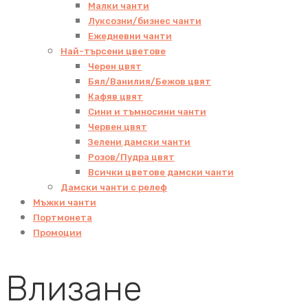
Малки чанти
Луксозни/бизнес чанти
Ежедневни чанти
Най-търсени цветове
Черен цвят
Бял/Ванилия/Бежов цвят
Кафяв цвят
Сини и тъмносини чанти
Червен цвят
Зелени дамски чанти
Розов/Пудра цвят
Всички цветове дамски чанти
Дамски чанти с релеф
Мъжки чанти
Портмонета
Промоции
Влизане