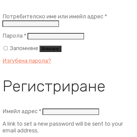
Задължит
Потребителско име или имейл адрес
*
Задължително
Парола
*
Запомняне
Влизане
Изгубена парола?
Регистриране
Задължително
Имейл адрес
*
A link to set a new password will be sent to your
email address.