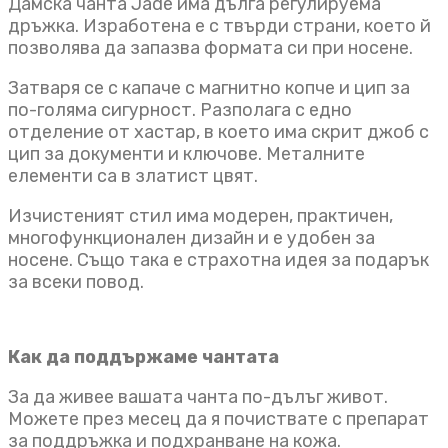
Дамска чанта Jade има дълга регулируема
дръжка. Изработена е с твърди страни, което й
позволява да запазва формата си при носене.
Затваря се с капаче с магнитно копче и цип за
по-голяма сигурност. Разполага с едно
отделение от хастар, в което има скрит джоб с
цип за документи и ключове. Металните
елементи са в златист цвят.
Изчистеният стил има модерен, практичен,
многофункционален дизайн и е удобен за
носене. Също така е страхотна идея за подарък
за всеки повод.
Как да поддържаме чантата
За да живее вашата чанта по-дълъг живот.
Можете през месец да я почиствате с препарат
за поддръжка и подхранване на кожа.