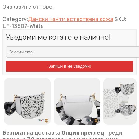
Очаквайте отново!
Category:
Дамски чанти естествена кожа
SKU:
LF-13507-White
Уведоми ме когато е налично!
Запиши и ме уведоми!
Безплатна
доставка
Опция преглед
преди