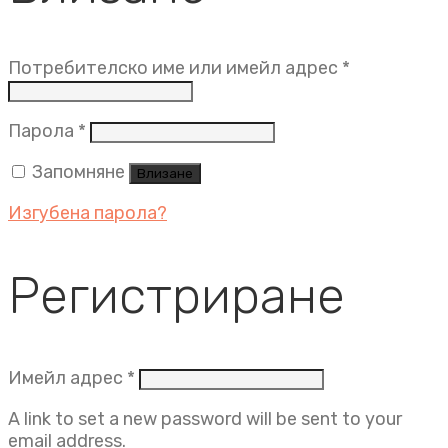
Задължит
Потребителско име или имейл адрес
*
Задължително
Парола
*
Запомняне
Влизане
Изгубена парола?
Регистриране
Задължително
Имейл адрес
*
A link to set a new password will be sent to your
email address.