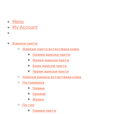
Menu
My Account
Дамски чанти
Дамски чанти естествена кожа
Големи дамски чанти
Малки дамски чанти
Бели дамски чанти
Черни дамски чанти
Дамски раници естествена кожа
По големина
Големи
Средни
Малки
По тип
Големи чанти