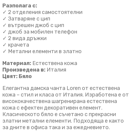
Разполага с:
✓ 2 отделения самостоятелни
✓ Затваряне с цип
✓ вътрешен джоб с цип
✓ джоб за мобилен телефон
✓ 2 вида дръжки
✓ крачета
✓ Метални елементи в златно
Материал:
Естествена кожа
Произведена в:
Италия
Цвят: Бяло
Елегантна дамска чанта Loren от естествена
кожа – стил и класа от Италия. Изработена е от
висококачествена шагренирана естествена
кожа с ефектен декоративен елемент.
Класическото бяло е съчетано с прекрасни
златни метални елементи. Подходяща е както
за дните в офиса така и за ежедневието.