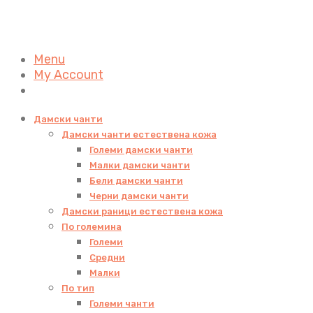
Menu
My Account
Дамски чанти
Дамски чанти естествена кожа
Големи дамски чанти
Малки дамски чанти
Бели дамски чанти
Черни дамски чанти
Дамски раници естествена кожа
По големина
Големи
Средни
Малки
По тип
Големи чанти