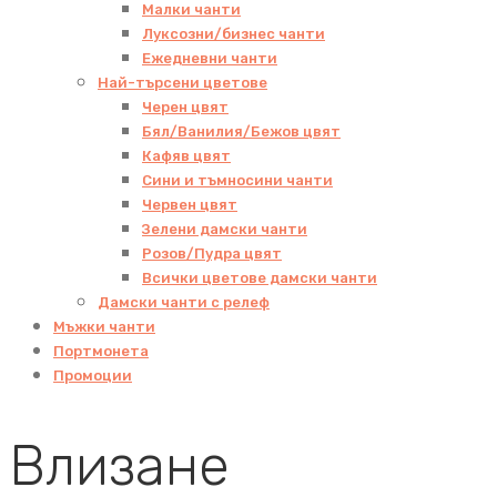
Малки чанти
Луксозни/бизнес чанти
Ежедневни чанти
Най-търсени цветове
Черен цвят
Бял/Ванилия/Бежов цвят
Кафяв цвят
Сини и тъмносини чанти
Червен цвят
Зелени дамски чанти
Розов/Пудра цвят
Всички цветове дамски чанти
Дамски чанти с релеф
Мъжки чанти
Портмонета
Промоции
Влизане