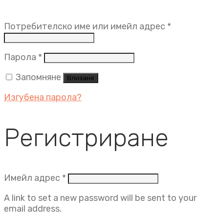
Задължит
Потребителско име или имейл адрес
*
Задължително
Парола
*
Запомняне
Влизане
Изгубена парола?
Регистриране
Задължително
Имейл адрес
*
A link to set a new password will be sent to your
email address.