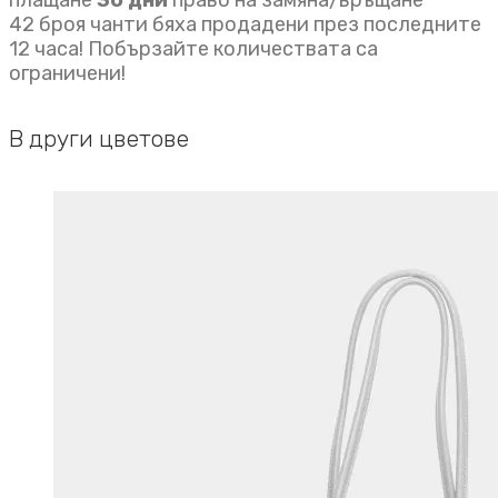
плащане
30 дни
право на замяна/връщане
42 броя чанти бяха продадени през последните
12 часа! Побързайте количествата са
ограничени!
В други цветове