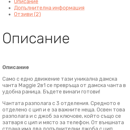
Описание
Допълнителна информация
Отзиви (2)
Описание
Описание
Само с едно движение тази уникална дамска
чанта Maggie 2в1 се превръща от дамска чанта в
удобна раница. Бъдете винаги готови!
Чантата разполага с 3 отделения. Средното е
отделено с цип и е за важните неща. Освен това
разполага и с джоб за ключове, който също се
затваря с цип и място за телефон. От външната
страна има два допълнителни джоба с цип.