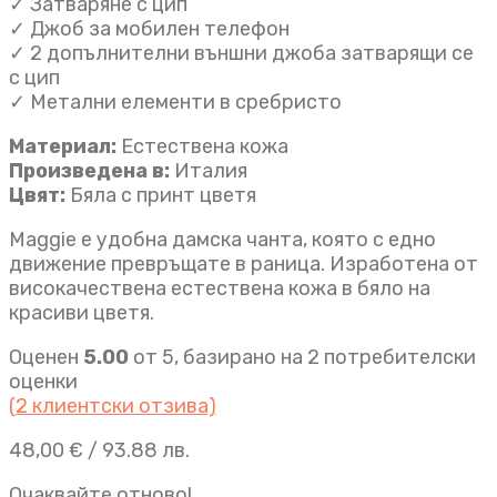
✓ Затваряне с цип
✓ Джоб за мобилен телефон
✓ 2 допълнителни външни джоба затварящи се
с цип
✓ Метални елементи в сребристо
Материал:
Естествена кожа
Произведена в:
Италия
Цвят:
Бяла с принт цветя
Maggie е удобна дамска чанта, която с едно
движение превръщате в раница. Изработена от
високачествена естествена кожа в бяло на
красиви цветя.
Оценен
5.00
от 5, базирано на
2
потребителски
оценки
(
2
клиентски отзива)
48,00
€
/ 93.88 лв.
Очаквайте отново!