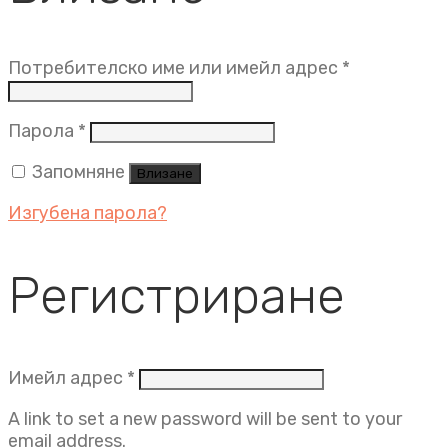
Задължит
Потребителско име или имейл адрес
*
Задължително
Парола
*
Запомняне
Влизане
Изгубена парола?
Регистриране
Задължително
Имейл адрес
*
A link to set a new password will be sent to your
email address.