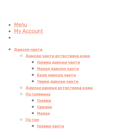
Menu
My Account
Дамски чанти
Дамски чанти естествена кожа
Големи дамски чанти
Малки дамски чанти
Бели дамски чанти
Черни дамски чанти
Дамски раници естествена кожа
По големина
Големи
Средни
Малки
По тип
Големи чанти