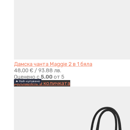
Дамска чанта Maggie 2 в 1 бяла
48,00
€
/ 93.88 лв.
Оценено с
5.00
от 5
🔥 Най-купувано
🔥 Най-купувано
Добавяне в количката