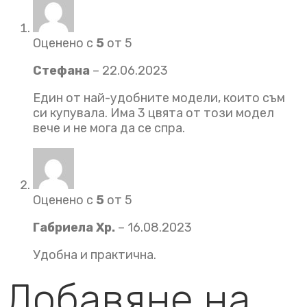
Оценено с
5
от 5
Стефана
–
22.06.2023
Един от най-удобните модели, които съм
си купувала. Има 3 цвята от този модел
вече и не мога да се спра.
Оценено с
5
от 5
Габриела Хр.
–
16.08.2023
Удобна и практична.
Добавяне на