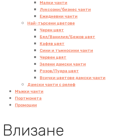
Малки чанти
Луксозни/бизнес чанти
Ежедневни чанти
Най-търсени цветове
Черен цвят
Бял/Ванилия/Бежов цвят
Кафяв цвят
Сини и тъмносини чанти
Червен цвят
Зелени дамски чанти
Розов/Пудра цвят
Всички цветове дамски чанти
Дамски чанти с релеф
Мъжки чанти
Портмонета
Промоции
Влизане