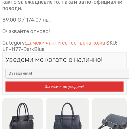
както за ежедневието, така и за по-официални
поводи.
89,00
€
/ 174.07 лв.
Очаквайте отново!
Category:
Дамски чанти естествена кожа
SKU:
LF-1177-DarkBlue
Уведоми ме когато е налично!
Запиши и ме уведоми!