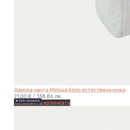
Дамска чанта Melissa бяло eстествена кожа
71,00
€
/ 138.86 лв.
🔥 Най-купувано
🔥 Най-купувано
Добавяне в количката