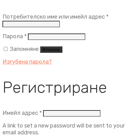
Задължит
Потребителско име или имейл адрес
*
Задължително
Парола
*
Запомняне
Влизане
Изгубена парола?
Регистриране
Задължително
Имейл адрес
*
A link to set a new password will be sent to your
email address.