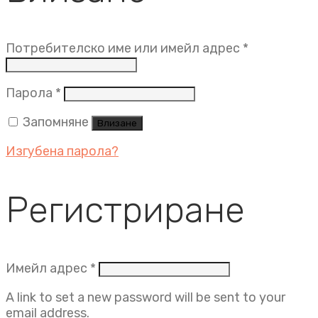
Задължит
Потребителско име или имейл адрес
*
Задължително
Парола
*
Запомняне
Влизане
Изгубена парола?
Регистриране
Задължително
Имейл адрес
*
A link to set a new password will be sent to your
email address.