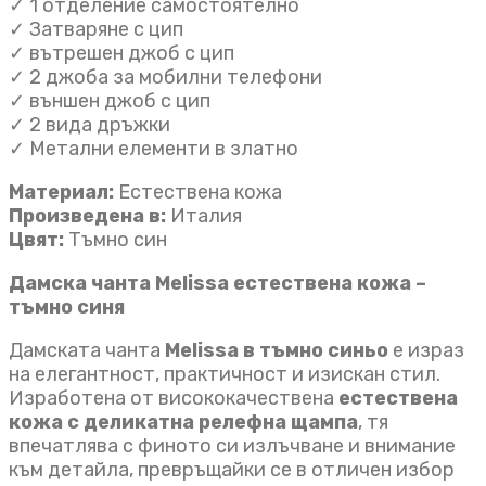
✓ 1 отделение самостоятелно
✓ Затваряне с цип
✓ вътрешен джоб с цип
✓ 2 джоба за мобилни телефони
✓ външен джоб с цип
✓ 2 вида дръжки
✓ Метални елементи в златно
Материал:
Естествена кожа
Произведена в:
Италия
Цвят:
Тъмно син
Дамска чанта Melissa естествена кожа –
тъмно синя
Дамската чанта
Melissa в тъмно синьо
е израз
на елегантност, практичност и изискан стил.
Изработена от висококачествена
естествена
кожа с деликатна релефна щампа
, тя
впечатлява с финото си излъчване и внимание
към детайла, превръщайки се в отличен избор