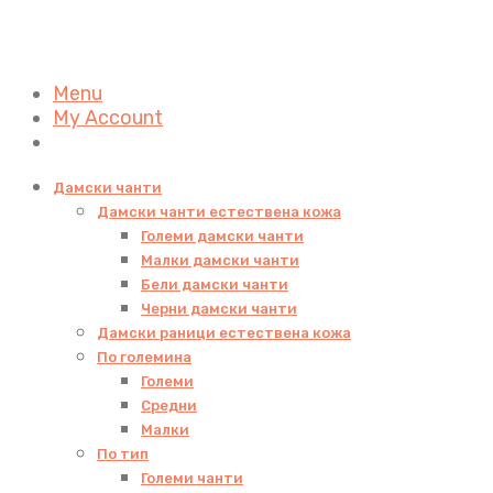
Menu
My Account
Дамски чанти
Дамски чанти естествена кожа
Големи дамски чанти
Малки дамски чанти
Бели дамски чанти
Черни дамски чанти
Дамски раници естествена кожа
По големина
Големи
Средни
Малки
По тип
Големи чанти