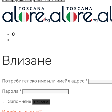
0
Влизане
Задължит
Потребителско име или имейл адрес
*
Задължително
Парола
*
Запомняне
Влизане
Изгубена парола?