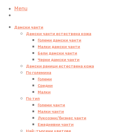
Menu
Дамски чанти
Дамски чанти естествена кожа
Големи дамски чанти
Малки дамски чанти
Бели дамски чанти
Черни дамски чанти
Дамски раници естествена кожа
По големина
Големи
Средни
Малки
По тип
Големи чанти
Малки чанти
Луксозни/бизнес чанти
Ежедневни чанти
Най-търсени цветове