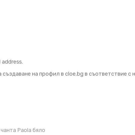
l address.
 създаване на профил в cloe.bg в съответствие с
чанта Paola бяло