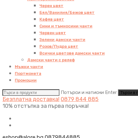
Черен цвят
Бял/Ванилия/Бежов цвят
Кафяв цвят
Сини и тъмносини чанти
Червен цвят
Зелени дамски чанти
Розов/Пудра цвят
Всички цветове дамски чанти
Дамски чанти с релеф
Мъжки чанти
Портмонета
Промоции
Потърси и натисни Enter
Безплатна доставка!
0879 844 885
10% отстъпка за първа поръчка!
eshop@alore.bg
0879844885