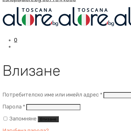
0
Влизане
Задължит
Потребителско име или имейл адрес
*
Задължително
Парола
*
Запомняне
Влизане
Изгубена парола?