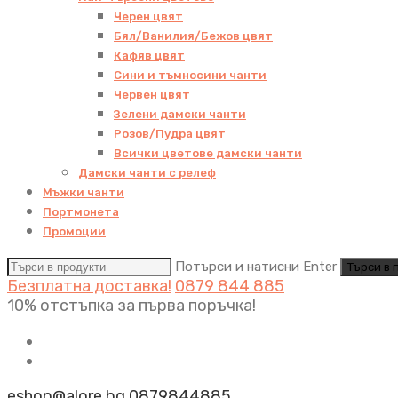
Черен цвят
Бял/Ванилия/Бежов цвят
Кафяв цвят
Сини и тъмносини чанти
Червен цвят
Зелени дамски чанти
Розов/Пудра цвят
Всички цветове дамски чанти
Дамски чанти с релеф
Мъжки чанти
Портмонета
Промоции
Потърси и натисни Enter
Безплатна доставка!
0879 844 885
10% отстъпка за първа поръчка!
eshop@alore.bg
0879844885