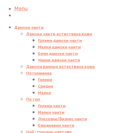
Menu
Дамски чанти
Дамски чанти естествена кожа
Големи дамски чанти
Малки дамски чанти
Бели дамски чанти
Черни дамски чанти
Дамски раници естествена кожа
По големина
Големи
Средни
Малки
По тип
Големи чанти
Малки чанти
Луксозни/бизнес чанти
Ежедневни чанти
Най-търсени цветове