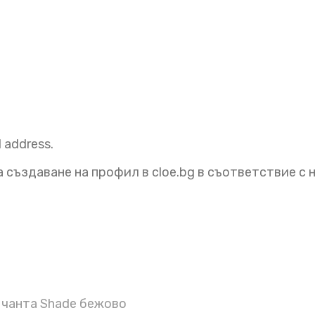
l address.
 създаване на профил в cloe.bg в съответствие с
чанта Shade бежово