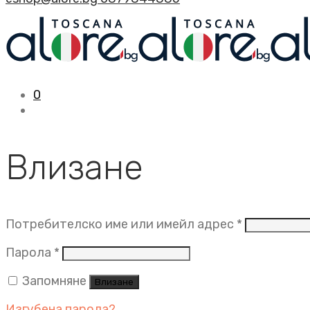
0
Влизане
Задължит
Потребителско име или имейл адрес
*
Задължително
Парола
*
Запомняне
Влизане
Изгубена парола?