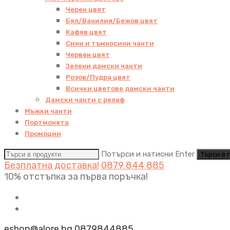
Черен цвят
Бял/Ванилия/Бежов цвят
Кафяв цвят
Сини и тъмносини чанти
Червен цвят
Зелени дамски чанти
Розов/Пудра цвят
Всички цветове дамски чанти
Дамски чанти с релеф
Мъжки чанти
Портмонета
Промоции
Потърси и натисни Enter
Безплатна доставка!
0879 844 885
10% отстъпка за първа поръчка!
eshop@alore.bg
0879844885