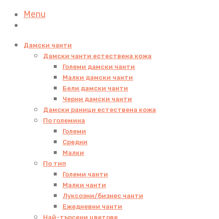
Menu
Дамски чанти
Дамски чанти естествена кожа
Големи дамски чанти
Малки дамски чанти
Бели дамски чанти
Черни дамски чанти
Дамски раници естествена кожа
По големина
Големи
Средни
Малки
По тип
Големи чанти
Малки чанти
Луксозни/бизнес чанти
Ежедневни чанти
Най-търсени цветове