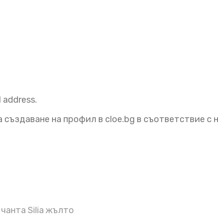
l address.
 създаване на профил в cloe.bg в съответствие с
чанта Silia жълто