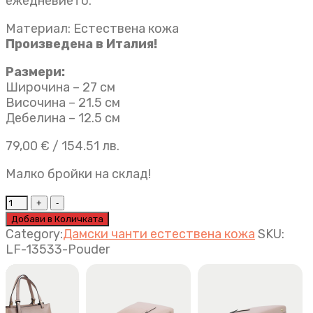
ежедневието.
Материал: Естествена кожа
Произведена в Италия!
Размери:
Широчина – 27 см
Височина – 21.5 см
Дебелина – 12.5 см
79,00
€
/ 154.51 лв.
Малко бройки на склад!
Дамска
чанта
Добави в Количката
Victoria
Category:
Дамски чанти естествена кожа
SKU:
пудра
LF-13533-Pouder
quantity