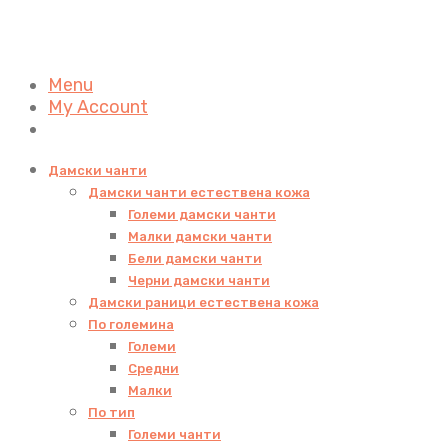
Menu
My Account
Дамски чанти
Дамски чанти естествена кожа
Големи дамски чанти
Малки дамски чанти
Бели дамски чанти
Черни дамски чанти
Дамски раници естествена кожа
По големина
Големи
Средни
Малки
По тип
Големи чанти