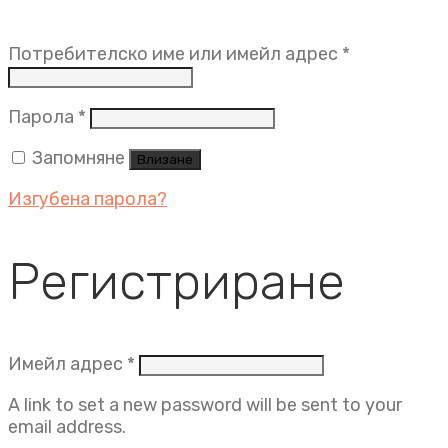
Задължит
Потребителско име или имейл адрес
*
Задължително
Парола
*
Запомняне
Влизане
Изгубена парола?
Регистриране
Задължително
Имейл адрес
*
A link to set a new password will be sent to your
email address.