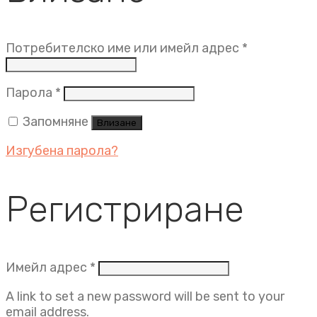
Задължит
Потребителско име или имейл адрес
*
Задължително
Парола
*
Запомняне
Влизане
Изгубена парола?
Регистриране
Задължително
Имейл адрес
*
A link to set a new password will be sent to your
email address.