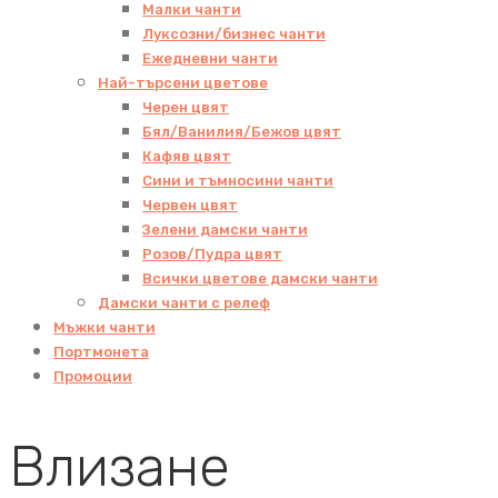
Малки чанти
Луксозни/бизнес чанти
Ежедневни чанти
Най-търсени цветове
Черен цвят
Бял/Ванилия/Бежов цвят
Кафяв цвят
Сини и тъмносини чанти
Червен цвят
Зелени дамски чанти
Розов/Пудра цвят
Всички цветове дамски чанти
Дамски чанти с релеф
Мъжки чанти
Портмонета
Промоции
Влизане