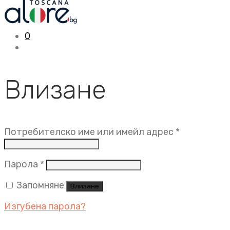
0
Влизане
Задължит
Потребителско име или имейл адрес
*
Задължително
Парола
*
Запомняне
Влизане
Изгубена парола?