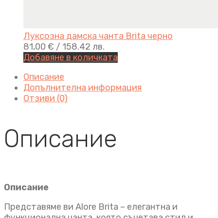
Луксозна дамска чанта Brita черно
81,00
€
/ 158.42 лв.
Добавяне в количката
Описание
Допълнителна информация
Отзиви (0)
Описание
Описание
Представяме ви Alore Brita – елегантна и
функционална чанта, която съчетава стил и