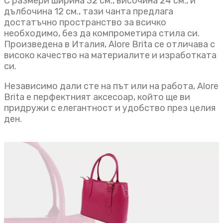
С размери ширина 32 см., височина 24 см., и
дълбочина 12 см., тази чанта предлага
достатъчно пространство за всичко
необходимо, без да компрометира стила си.
Произведена в Италия, Alore Brita се отличава с
високо качество на материалите и изработката
си.
Независимо дали сте на път или на работа, Alore
Brita е перфектният аксесоар, който ще ви
придружи с елегантност и удобство през целия
ден.