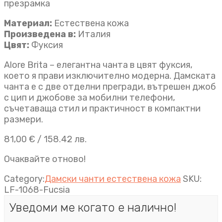
презрамка
Материал:
Естествена кожа
Произведена в:
Италия
Цвят:
Фуксия
Alore Brita – елегантна чанта в цвят фуксия,
което я прави изключително модерна. Дамската
чанта е с две отделни прегради, вътрешен джоб
с цип и джобове за мобилни телефони,
съчетаваща стил и практичност в компактни
размери.
81,00
€
/ 158.42 лв.
Очаквайте отново!
Category:
Дамски чанти естествена кожа
SKU:
LF-1068-Fucsia
Уведоми ме когато е налично!