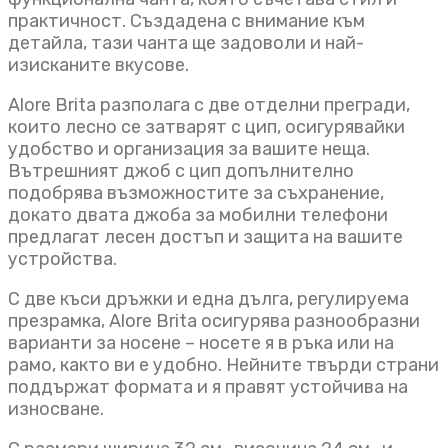
практичност. Създадена с внимание към
детайла, тази чанта ще задоволи и най-
изисканите вкусове.
Alore Brita разполага с две отделни прегради,
които лесно се затварят с цип, осигурявайки
удобство и организация за вашите неща.
Вътрешният джоб с цип допълнително
подобрява възможностите за съхранение,
докато двата джоба за мобилни телефони
предлагат лесен достъп и защита на вашите
устройства.
С две къси дръжки и една дълга, регулируема
презрамка, Alore Brita осигурява разнообразни
варианти за носене – носете я в ръка или на
рамо, както ви е удобно. Нейните твърди страни
поддържат формата и я правят устойчива на
износване.