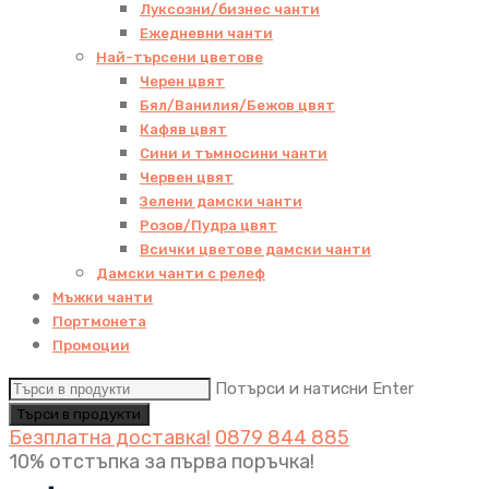
Луксозни/бизнес чанти
Ежедневни чанти
Най-търсени цветове
Черен цвят
Бял/Ванилия/Бежов цвят
Кафяв цвят
Сини и тъмносини чанти
Червен цвят
Зелени дамски чанти
Розов/Пудра цвят
Всички цветове дамски чанти
Дамски чанти с релеф
Мъжки чанти
Портмонета
Промоции
Потърси и натисни Enter
Безплатна доставка!
0879 844 885
10% отстъпка за първа поръчка!