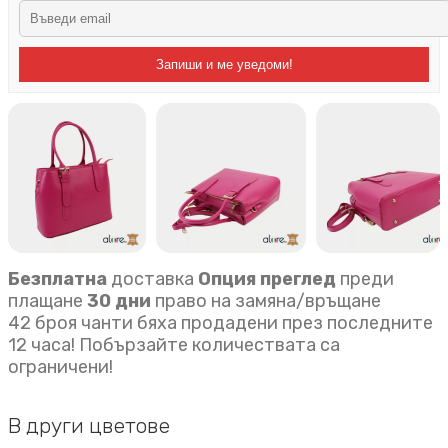
Запиши и ме уведоми!
Безплатна
доставка
Опция преглед
преди
плащане
30 дни
право на замяна/връщане
42 броя чанти бяха продадени през последните
12 часа! Побързайте количествата са
ограничени!
В други цветове