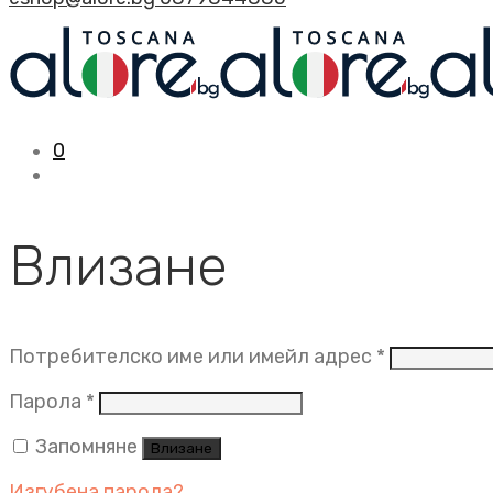
0
Влизане
Задължит
Потребителско име или имейл адрес
*
Задължително
Парола
*
Запомняне
Влизане
Изгубена парола?