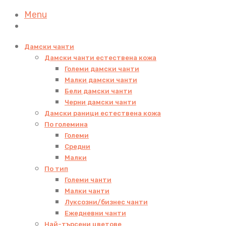
Menu
Дамски чанти
Дамски чанти естествена кожа
Големи дамски чанти
Малки дамски чанти
Бели дамски чанти
Черни дамски чанти
Дамски раници естествена кожа
По големина
Големи
Средни
Малки
По тип
Големи чанти
Малки чанти
Луксозни/бизнес чанти
Ежедневни чанти
Най-търсени цветове