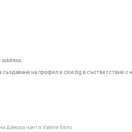
l address.
 създаване на профил в cloe.bg в съответствие с
а дамска чанта Valerie бяло