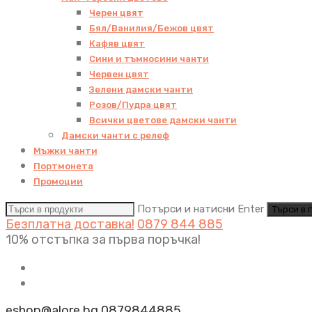
Черен цвят
Бял/Ванилия/Бежов цвят
Кафяв цвят
Сини и тъмносини чанти
Червен цвят
Зелени дамски чанти
Розов/Пудра цвят
Всички цветове дамски чанти
Дамски чанти с релеф
Мъжки чанти
Портмонета
Промоции
Потърси и натисни Enter
Безплатна доставка!
0879 844 885
10% отстъпка за първа поръчка!
eshop@alore.bg
0879844885