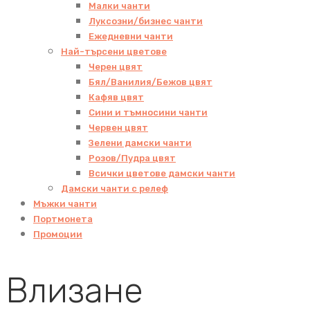
Малки чанти
Луксозни/бизнес чанти
Ежедневни чанти
Най-търсени цветове
Черен цвят
Бял/Ванилия/Бежов цвят
Кафяв цвят
Сини и тъмносини чанти
Червен цвят
Зелени дамски чанти
Розов/Пудра цвят
Всички цветове дамски чанти
Дамски чанти с релеф
Мъжки чанти
Портмонета
Промоции
Влизане