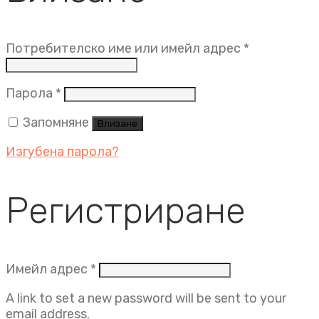
Задължит
Потребителско име или имейл адрес
*
Задължително
Парола
*
Запомняне
Влизане
Изгубена парола?
Регистриране
Задължително
Имейл адрес
*
A link to set a new password will be sent to your
email address.