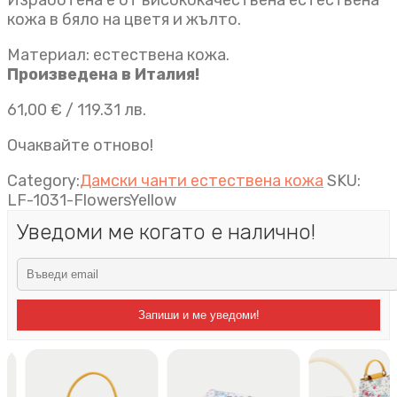
кожа в бяло на цветя и жълто.
Материал: естествена кожа.
Произведена в Италия!
61,00
€
/ 119.31 лв.
Очаквайте отново!
Category:
Дамски чанти естествена кожа
SKU:
LF-1031-FlowersYellow
Уведоми ме когато е налично!
Запиши и ме уведоми!