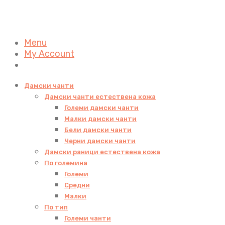
Menu
My Account
Дамски чанти
Дамски чанти естествена кожа
Големи дамски чанти
Малки дамски чанти
Бели дамски чанти
Черни дамски чанти
Дамски раници естествена кожа
По големина
Големи
Средни
Малки
По тип
Големи чанти