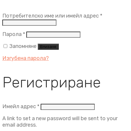
Задължит
Потребителско име или имейл адрес
*
Задължително
Парола
*
Запомняне
Влизане
Изгубена парола?
Регистриране
Задължително
Имейл адрес
*
A link to set a new password will be sent to your
email address.