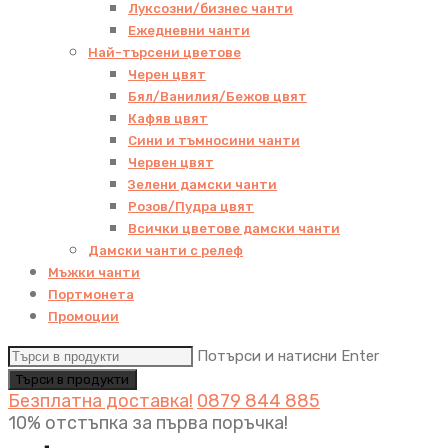
Луксозни/бизнес чанти
Ежедневни чанти
Най-търсени цветове
Черен цвят
Бял/Ванилия/Бежов цвят
Кафяв цвят
Сини и тъмносини чанти
Червен цвят
Зелени дамски чанти
Розов/Пудра цвят
Всички цветове дамски чанти
Дамски чанти с релеф
Мъжки чанти
Портмонета
Промоции
Потърси и натисни Enter
Безплатна доставка!
0879 844 885
10% отстъпка за първа поръчка!