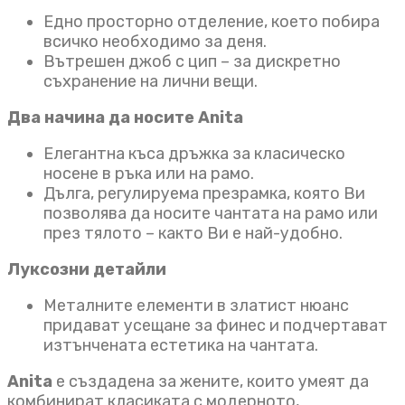
Едно просторно отделение, което побира
всичко необходимо за деня.
Вътрешен джоб с цип – за дискретно
съхранение на лични вещи.
Два начина да носите Anita
Елегантна къса дръжка за класическо
носене в ръка или на рамо.
Дълга, регулируема презрамка, която Ви
позволява да носите чантата на рамо или
през тялото – както Ви е най-удобно.
Луксозни детайли
Металните елементи в златист нюанс
придават усещане за финес и подчертават
изтънчената естетика на чантата.
Anita
е създадена за жените, които умеят да
комбинират класиката с модерното,