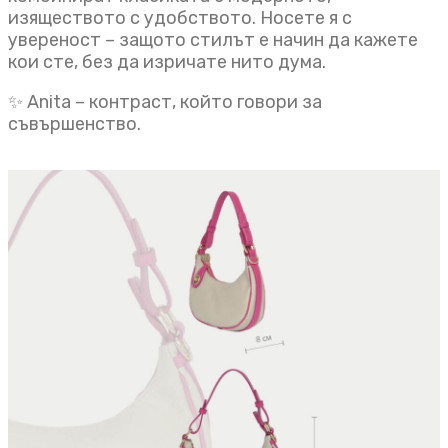
изяществото с удобството. Носете я с
увереност – защото стилът е начин да кажете
кои сте, без да изричате нито дума.
✨ Anita – контраст, който говори за
съвършенство.