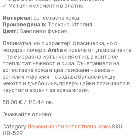
✓ Метални елементи в златно
Материал:
Естествена кожа
Произведена в:
Тоскана, Италия
Цвят:
Ванилия и фуксия
Деликатна, но с характер. Класическа, но с
модерен почерк.
Anita
е повече от дамска чанта
– тя е израз на изтънчения стил, в който се
преплитат нежност и сила. Съчетанието на
естествена кожа в два изискани нюанса –
ванилия и фуксия – създава баланс между
мекота и дълбочина, превръщайки тази чанта в
неустоим акцент за всяка визия.
58,00
€
/ 113.44 лв.
Очаквайте отново!
Category:
Дамски чанти естествена кожа
SKU:
HB-529