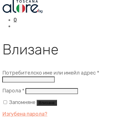
0
Влизане
Задължит
Потребителско име или имейл адрес
*
Задължително
Парола
*
Запомняне
Влизане
Изгубена парола?