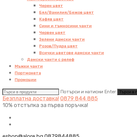
Черен цвят
Бял/Ванилия/Бежов цвят
Кафяв цвят
Сини и тъмносини чанти
Червен цвят
Зелени дамски чанти
Розов/Пудра цвят
Всички цветове дамски чанти
Дамски чанти с релеф
Мъжки чанти
Портмонета
Промоции
Потърси и натисни Enter
Безплатна доставка!
0879 844 885
10% отстъпка за първа поръчка!
eshop@alore.bg
0879844885