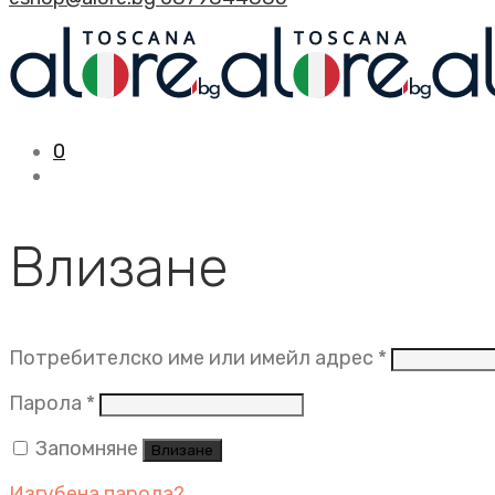
0
Влизане
Задължит
Потребителско име или имейл адрес
*
Задължително
Парола
*
Запомняне
Влизане
Изгубена парола?