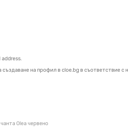
l address.
 създаване на профил в cloe.bg в съответствие с
чанта Olea червено