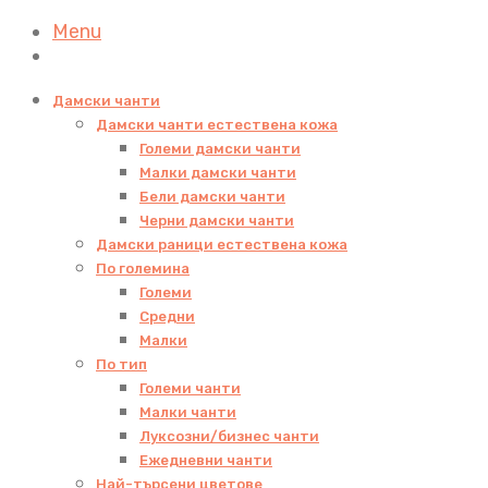
Menu
Дамски чанти
Дамски чанти естествена кожа
Големи дамски чанти
Малки дамски чанти
Бели дамски чанти
Черни дамски чанти
Дамски раници естествена кожа
По големина
Големи
Средни
Малки
По тип
Големи чанти
Малки чанти
Луксозни/бизнес чанти
Ежедневни чанти
Най-търсени цветове