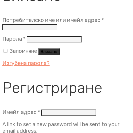
Задължит
Потребителско име или имейл адрес
*
Задължително
Парола
*
Запомняне
Влизане
Изгубена парола?
Регистриране
Задължително
Имейл адрес
*
A link to set a new password will be sent to your
email address.