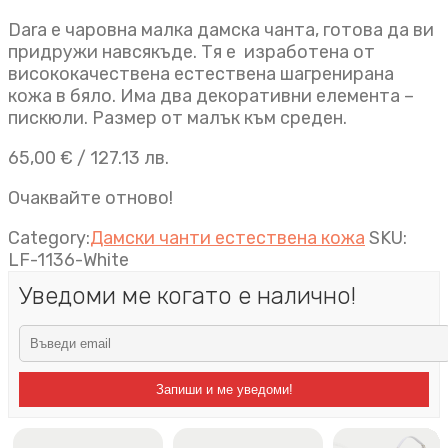
Dara e чаровна малка дамска чанта, готова да ви
придружи навсякъде. Тя е изработена от
висококачествена естествена шагренирана
кожа в бяло. Има два декоративни елемента –
пискюли. Размер от малък към среден.
65,00
€
/ 127.13 лв.
Очаквайте отново!
Category:
Дамски чанти естествена кожа
SKU:
LF-1136-White
Уведоми ме когато е налично!
Запиши и ме уведоми!