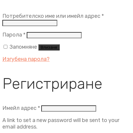
Задължит
Потребителско име или имейл адрес
*
Задължително
Парола
*
Запомняне
Влизане
Изгубена парола?
Регистриране
Задължително
Имейл адрес
*
A link to set a new password will be sent to your
email address.