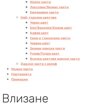
Малки чанти
Луксозни/бизнес чанти
Ежедневни чанти
Най-търсени цветове
Черен цвят
Бял/Ванилия/Бежов цвят
Кафяв цвят
Сини и тъмносини чанти
Червен цвят
Зелени дамски чанти
Розов/Пудра цвят
Всички цветове дамски чанти
Дамски чанти с релеф
Мъжки чанти
Портмонета
Промоции
Влизане