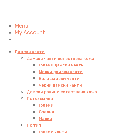
Menu
My Account
Дамски чанти
Дамски чанти естествена кожа
Големи дамски чанти
Малки дамски чанти
Бели дамски чанти
Черни дамски чанти
Дамски раници естествена кожа
По големина
Големи
Средни
Малки
По тип
Големи чанти