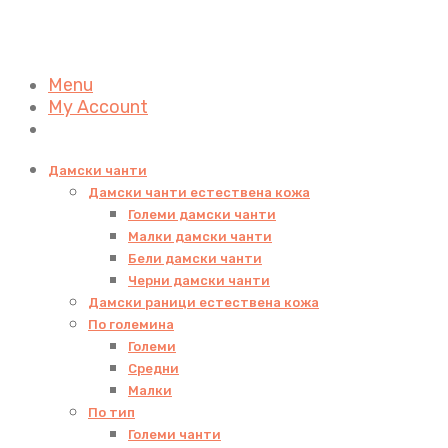
Menu
My Account
Дамски чанти
Дамски чанти естествена кожа
Големи дамски чанти
Малки дамски чанти
Бели дамски чанти
Черни дамски чанти
Дамски раници естествена кожа
По големина
Големи
Средни
Малки
По тип
Големи чанти