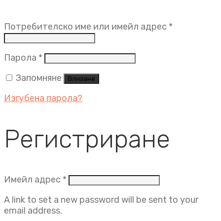
Задължит
Потребителско име или имейл адрес
*
Задължително
Парола
*
Запомняне
Влизане
Изгубена парола?
Регистриране
Задължително
Имейл адрес
*
A link to set a new password will be sent to your
email address.