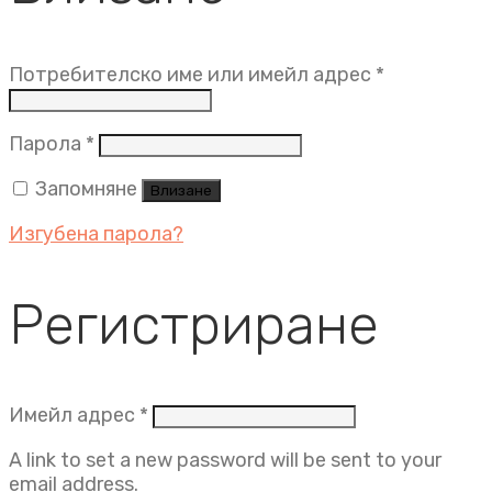
Задължит
Потребителско име или имейл адрес
*
Задължително
Парола
*
Запомняне
Влизане
Изгубена парола?
Регистриране
Задължително
Имейл адрес
*
A link to set a new password will be sent to your
email address.