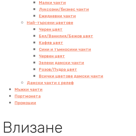
Малки чанти
Луксозни/бизнес чанти
Ежедневни чанти
Най-търсени цветове
Черен цвят
Бял/Ванилия/Бежов цвят
Кафяв цвят
Сини и тъмносини чанти
Червен цвят
Зелени дамски чанти
Розов/Пудра цвят
Всички цветове дамски чанти
Дамски чанти с релеф
Мъжки чанти
Портмонета
Промоции
Влизане