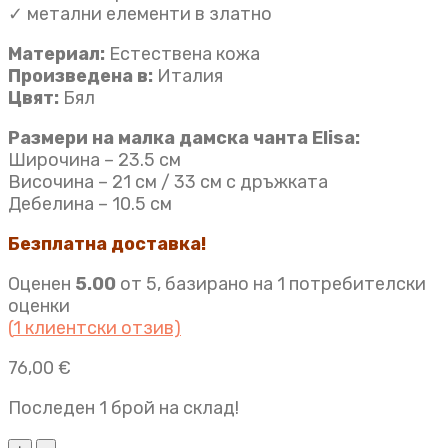
✓ метални елементи в златно
Материал:
Естествена кожа
Произведена в:
Италия
Цвят:
Бял
Размери на малка дамска чанта Elisa:
Широчина – 23.5 см
Височина – 21 см / 33 см с дръжката
Дебелина – 10.5 см
Безплатна доставка!
Оценен
5.00
от 5, базирано на
1
потребителски
оценки
(
1
клиентски отзив)
76,00
€
Последен 1 брой на склад!
Дамска