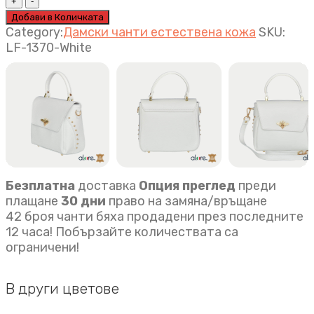
чанта
Добави в Количката
Elisa
Category:
Дамски чанти естествена кожа
SKU:
бяло
LF-1370-White
quantity
Безплатна
доставка
Опция преглед
преди
плащане
30 дни
право на замяна/връщане
42 броя чанти бяха продадени през последните
12 часа! Побързайте количествата са
ограничени!
В други цветове