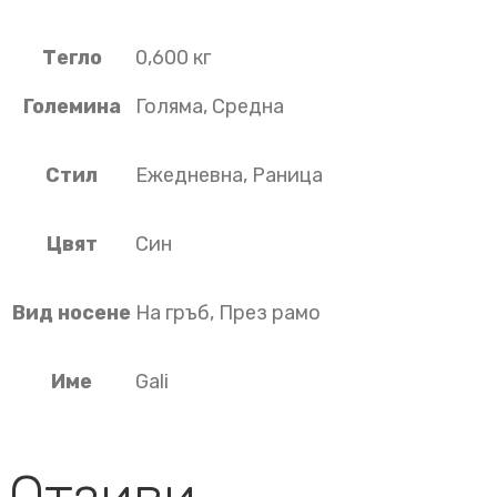
Тегло
0,600 кг
Големина
Голяма, Средна
Стил
Ежедневна, Раница
Цвят
Син
Вид носене
На гръб, През рамо
Име
Gali
Отзиви