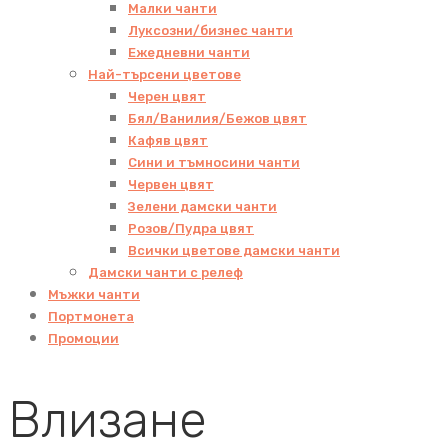
Малки чанти
Луксозни/бизнес чанти
Ежедневни чанти
Най-търсени цветове
Черен цвят
Бял/Ванилия/Бежов цвят
Кафяв цвят
Сини и тъмносини чанти
Червен цвят
Зелени дамски чанти
Розов/Пудра цвят
Всички цветове дамски чанти
Дамски чанти с релеф
Мъжки чанти
Портмонета
Промоции
Влизане