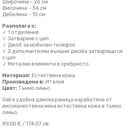
Широчина – 26 см
Височина – 34 см
Дебелина – 10 см
Разполага с:
✓ 1 отделение
✓ Затваряне с цип
✓ Джоб за мобилен телефон
✓ 2 допълнителни външни джоба затварящи се
с цип
✓ Метални елементи в сребристо
Материал:
Естествена кожа
Произведена в:
Италия
Цвят:
Тъмно синьо
Gali е удобна дамска раница изработена от
високачествена мека естествена кожа в тъмно
синьо.
89,00
€
/ 174.07 лв.