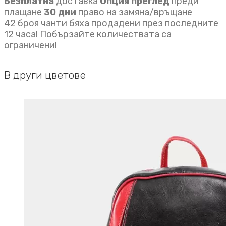
Безплатна
доставка
Опция преглед
преди
плащане
30 дни
право на замяна/връщане
42 броя чанти бяха продадени през последните
12 часа! Побързайте количествата са
ограничени!
В други цветове