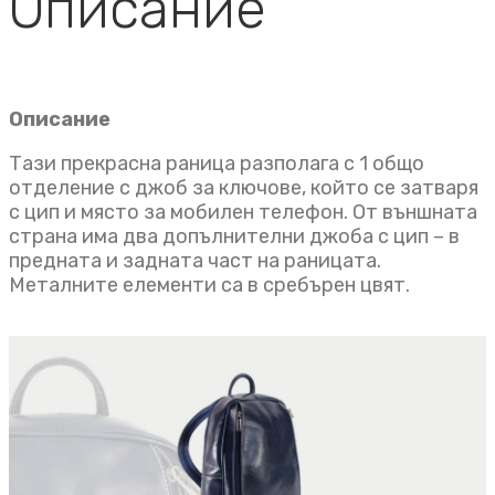
Описание
Описание
Тази прекрасна раница разполага с 1 общо
отделение с джоб за ключове, който се затваря
с цип и място за мобилен телефон. От външната
страна има два допълнителни джоба с цип – в
предната и задната част на раницата.
Металните елементи са в сребърен цвят.