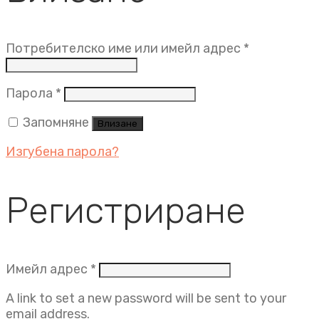
Задължит
Потребителско име или имейл адрес
*
Задължително
Парола
*
Запомняне
Влизане
Изгубена парола?
Регистриране
Задължително
Имейл адрес
*
A link to set a new password will be sent to your
email address.