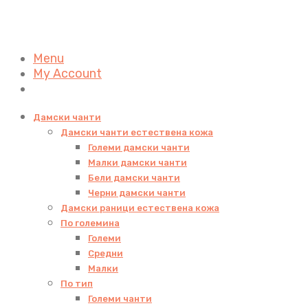
Menu
My Account
Дамски чанти
Дамски чанти естествена кожа
Големи дамски чанти
Малки дамски чанти
Бели дамски чанти
Черни дамски чанти
Дамски раници естествена кожа
По големина
Големи
Средни
Малки
По тип
Големи чанти