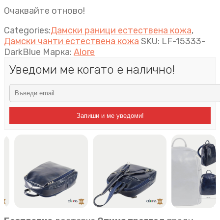
Очаквайте отново!
Categories:
Дамски раници естествена кожа
,
Дамски чанти естествена кожа
SKU:
LF-15333-
DarkBlue
Марка:
Alore
Уведоми ме когато е налично!
Запиши и ме уведоми!