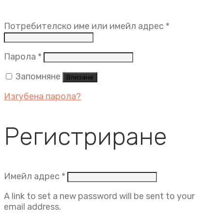
Задължит
Потребителско име или имейл адрес
*
Задължително
Парола
*
Запомняне
Влизане
Изгубена парола?
Регистриране
Задължително
Имейл адрес
*
A link to set a new password will be sent to your
email address.