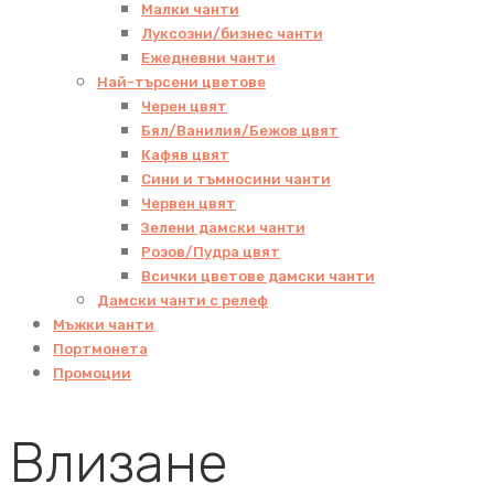
Малки чанти
Луксозни/бизнес чанти
Ежедневни чанти
Най-търсени цветове
Черен цвят
Бял/Ванилия/Бежов цвят
Кафяв цвят
Сини и тъмносини чанти
Червен цвят
Зелени дамски чанти
Розов/Пудра цвят
Всички цветове дамски чанти
Дамски чанти с релеф
Мъжки чанти
Портмонета
Промоции
Влизане