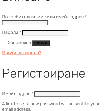
Задължит
Потребителско име или имейл адрес
*
Задължително
Парола
*
Запомняне
Влизане
Изгубена парола?
Регистриране
Задължително
Имейл адрес
*
A link to set a new password will be sent to your
email address.