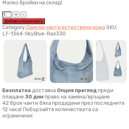
Малко бройки на склад!
Дамска
чанта
Добави в Количката
Lora
Category:
Дамски чанти естествена кожа
SKU:
небесно
LF-1364-SkyBlue-Ra6330
синьо
quantity
Безплатна
доставка
Опция преглед
преди
плащане
30 дни
право на замяна/връщане
42 броя чанти бяха продадени през последните
12 часа! Побързайте количествата са
ограничени!