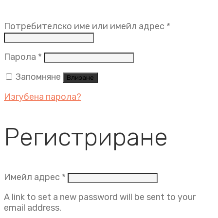
Задължит
Потребителско име или имейл адрес
*
Задължително
Парола
*
Запомняне
Влизане
Изгубена парола?
Регистриране
Задължително
Имейл адрес
*
A link to set a new password will be sent to your
email address.