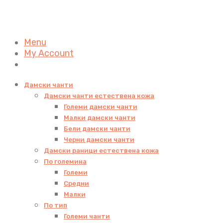
Menu
My Account
Дамски чанти
Дамски чанти естествена кожа
Големи дамски чанти
Малки дамски чанти
Бели дамски чанти
Черни дамски чанти
Дамски раници естествена кожа
По големина
Големи
Средни
Малки
По тип
Големи чанти