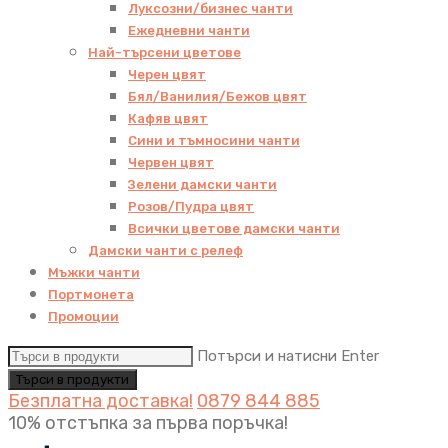
Луксозни/бизнес чанти
Ежедневни чанти
Най-търсени цветове
Черен цвят
Бял/Ванилия/Бежов цвят
Кафяв цвят
Сини и тъмносини чанти
Червен цвят
Зелени дамски чанти
Розов/Пудра цвят
Всички цветове дамски чанти
Дамски чанти с релеф
Мъжки чанти
Портмонета
Промоции
Потърси и натисни Enter
Безплатна доставка!
0879 844 885
10% отстъпка за първа поръчка!