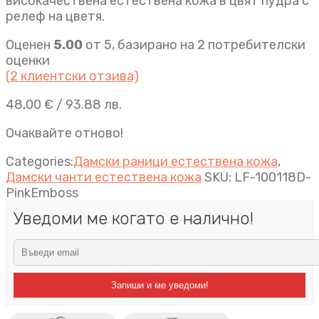
високачествена естествена кожа в цвят пудра с
релеф на цветя.
Оценен
5.00
от 5, базирано на
2
потребителски
оценки
(
2
клиентски отзива)
48,00
€
/ 93.88 лв.
Очаквайте отново!
Categories:
Дамски раници естествена кожа
,
Дамски чанти естествена кожа
SKU:
LF-100118D-
PinkEmboss
Уведоми ме когато е налично!
Запиши и ме уведоми!