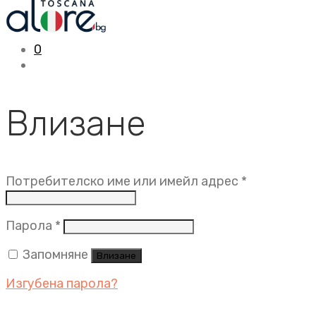
0
Влизане
Задължит
Потребителско име или имейл адрес
*
Задължително
Парола
*
Запомняне
Влизане
Изгубена парола?