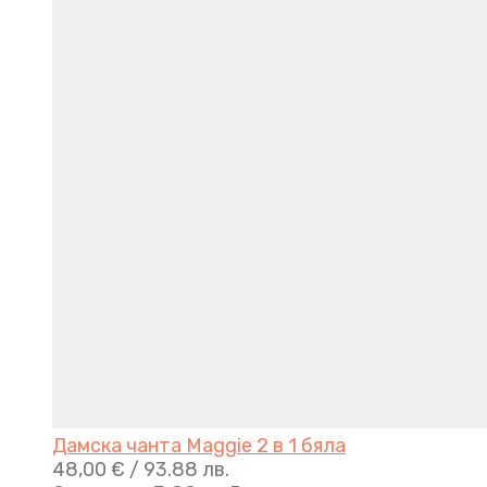
Дамска чанта Maggie 2 в 1 бяла
48,00
€
/ 93.88 лв.