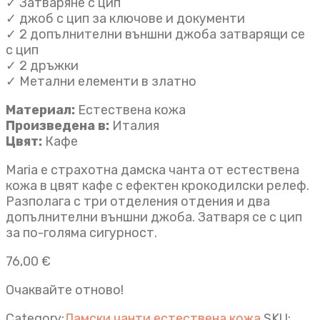
✓ Затваряне с цип
✓ джоб с цип за ключове и документи
✓ 2 допълнителни външни джоба затварящи се
с цип
✓ 2 дръжки
✓ Метални елементи в златно
Материал:
Естествена кожа
Произведена в:
Италия
Цвят:
Кафе
Maria е страхотна дамска чанта от естествена
кожа в цвят кафе с ефектен крокодилски релеф.
Разполага с три отделения отдения и два
допълнителни външни джоба. Затваря се с цип
за по-голяма сигурност.
76,00
€
Очаквайте отново!
Category:
Дамски чанти естествена кожа
SKU: