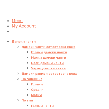
Menu
My Account
Дамски чанти
Дамски чанти естествена кожа
Големи дамски чанти
Малки дамски чанти
Бели дамски чанти
Черни дамски чанти
Дамски раници естествена кожа
По големина
Големи
Средни
Малки
По тип
Големи чанти