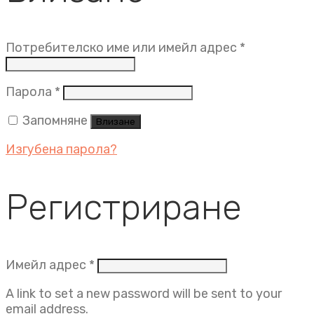
Задължит
Потребителско име или имейл адрес
*
Задължително
Парола
*
Запомняне
Влизане
Изгубена парола?
Регистриране
Задължително
Имейл адрес
*
A link to set a new password will be sent to your
email address.