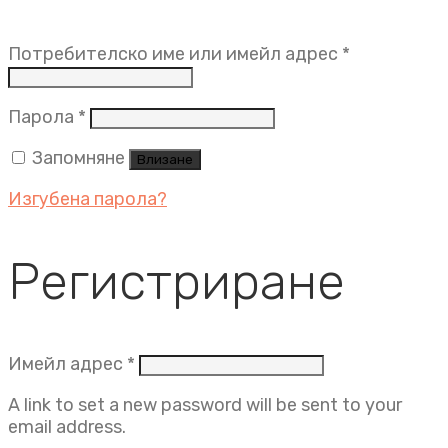
Задължит
Потребителско име или имейл адрес
*
Задължително
Парола
*
Запомняне
Влизане
Изгубена парола?
Регистриране
Задължително
Имейл адрес
*
A link to set a new password will be sent to your
email address.