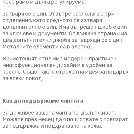
през рамо и дълга регулируема.
Затваря се с цип. Отвътре разполага с три
отделения, като средното се затваря
допълнително с цип. Има вътрешен джоб с цип
за ключове и документи. От външна страна има
два допълнителни джоба затварящи се с цип.
Металните елементи са в златно.
Изчистеният стил има модерен, практичен,
многофункционален дизайн и е удобен за
носене. Също така е страхотна идея за подарък
за всеки повод.
Как да поддържаме чантата
За да живее вашата чанта по-дълъг живот.
Можете през месец да я почиствате с препарат
за поддръжка и подхранване на кожа.