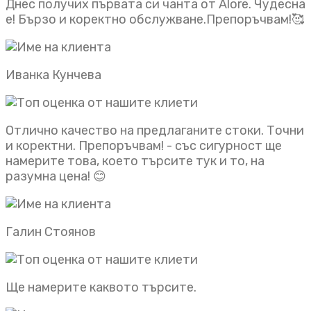
Днес получих първата си чанта от Alore. Чудесна
е! Бързо и коректно обслужване.Препоръчвам!🥰
Иванка Кунчева
Отлично качество на предлаганите стоки. Точни
и коректни. Препоръчвам! - със сигурност ще
намерите това, което търсите тук и то, на
разумна цена! 😊
Галин Стоянов
Ще намерите каквото търсите.