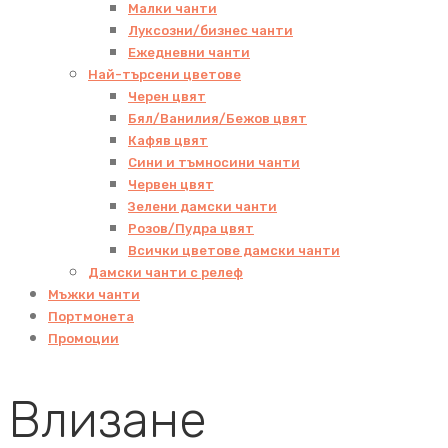
Малки чанти
Луксозни/бизнес чанти
Ежедневни чанти
Най-търсени цветове
Черен цвят
Бял/Ванилия/Бежов цвят
Кафяв цвят
Сини и тъмносини чанти
Червен цвят
Зелени дамски чанти
Розов/Пудра цвят
Всички цветове дамски чанти
Дамски чанти с релеф
Мъжки чанти
Портмонета
Промоции
Влизане