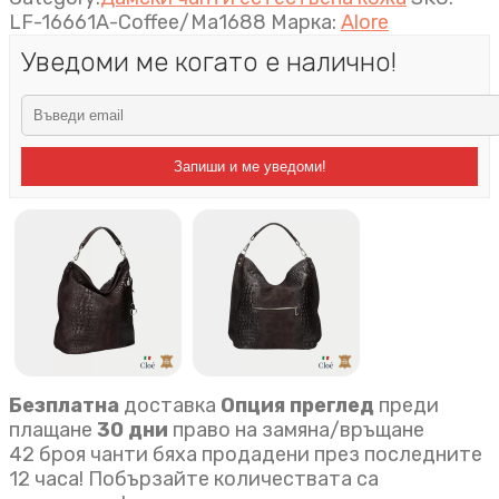
LF-16661A-Coffee/Ma1688
Марка:
Alore
Уведоми ме когато е налично!
Запиши и ме уведоми!
Безплатна
доставка
Опция преглед
преди
плащане
30 дни
право на замяна/връщане
42 броя чанти бяха продадени през последните
12 часа! Побързайте количествата са