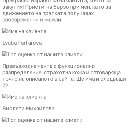
Прекрасна изработка на чантата, която си
закупих! Пристигна бързо при мен, като за
движението на пратката получавах
своевременни и-мейли.
Lyuba Farfarova
Превъзходна чанта с функционално
рязпределение, страхотна кожа и отговаряща
точно на описаното в сайта. Ще има и следващи
🙂
Виолета Михайлова