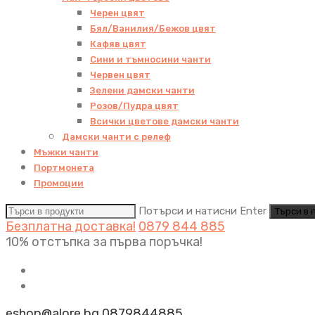
Черен цвят
Бял/Ванилия/Бежов цвят
Кафяв цвят
Сини и тъмносини чанти
Червен цвят
Зелени дамски чанти
Розов/Пудра цвят
Всички цветове дамски чанти
Дамски чанти с релеф
Мъжки чанти
Портмонета
Промоции
Потърси и натисни Enter
Безплатна доставка!
0879 844 885
10% отстъпка за първа поръчка!
eshop@alore.bg
0879844885