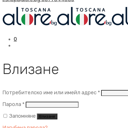
0
Влизане
Задължит
Потребителско име или имейл адрес
*
Задължително
Парола
*
Запомняне
Влизане
Изгубена парола?