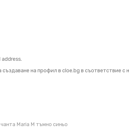
l address.
 създаване на профил в cloe.bg в съответствие с
чанта Maria M тъмно синьо