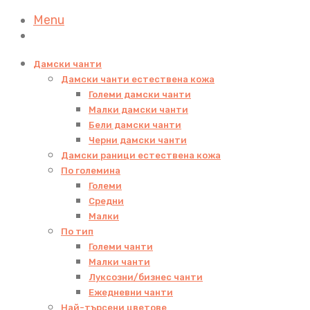
Menu
Дамски чанти
Дамски чанти естествена кожа
Големи дамски чанти
Малки дамски чанти
Бели дамски чанти
Черни дамски чанти
Дамски раници естествена кожа
По големина
Големи
Средни
Малки
По тип
Големи чанти
Малки чанти
Луксозни/бизнес чанти
Ежедневни чанти
Най-търсени цветове