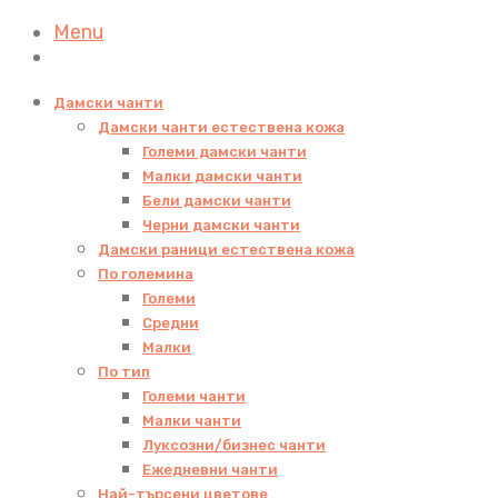
Menu
Дамски чанти
Дамски чанти естествена кожа
Големи дамски чанти
Малки дамски чанти
Бели дамски чанти
Черни дамски чанти
Дамски раници естествена кожа
По големина
Големи
Средни
Малки
По тип
Големи чанти
Малки чанти
Луксозни/бизнес чанти
Ежедневни чанти
Най-търсени цветове