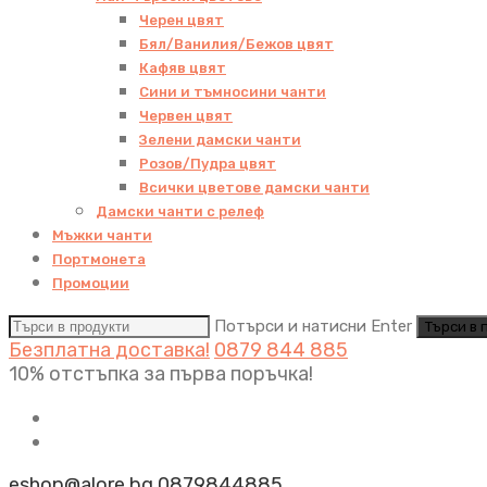
Черен цвят
Бял/Ванилия/Бежов цвят
Кафяв цвят
Сини и тъмносини чанти
Червен цвят
Зелени дамски чанти
Розов/Пудра цвят
Всички цветове дамски чанти
Дамски чанти с релеф
Мъжки чанти
Портмонета
Промоции
Потърси и натисни Enter
Безплатна доставка!
0879 844 885
10% отстъпка за първа поръчка!
eshop@alore.bg
0879844885