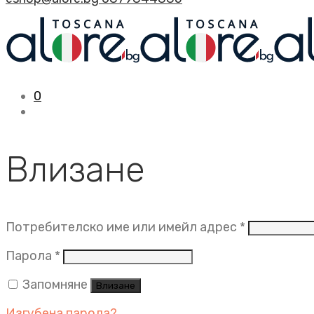
0
Влизане
Задължит
Потребителско име или имейл адрес
*
Задължително
Парола
*
Запомняне
Влизане
Изгубена парола?