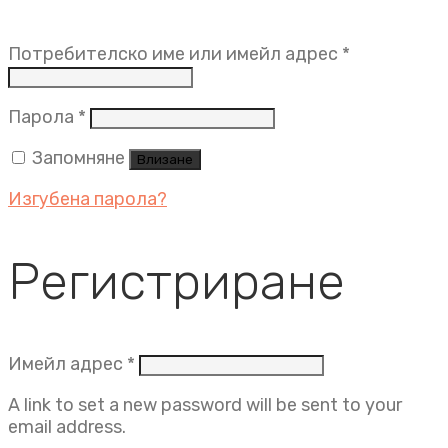
Задължит
Потребителско име или имейл адрес
*
Задължително
Парола
*
Запомняне
Влизане
Изгубена парола?
Регистриране
Задължително
Имейл адрес
*
A link to set a new password will be sent to your
email address.