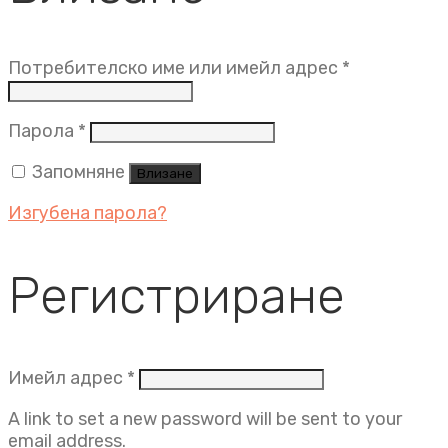
Задължит
Потребителско име или имейл адрес
*
Задължително
Парола
*
Запомняне
Влизане
Изгубена парола?
Регистриране
Задължително
Имейл адрес
*
A link to set a new password will be sent to your
email address.