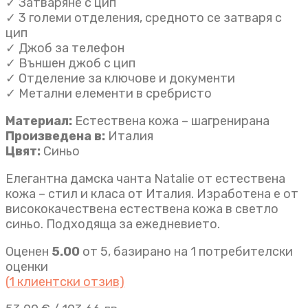
✓ Затваряне с цип
✓ 3 големи отделения, средното се затваря с
цип
✓ Джоб за телефон
✓ Външен джоб с цип
✓ Отделение за ключове и документи
✓ Метални елементи в сребристо
Материал:
Естествена кожа – шагренирана
Произведена в:
Италия
Цвят:
Синьо
Елегантна дамска чанта Natalie от естествена
кожа – стил и класа от Италия. Изработена е от
висококачествена естествена кожа в светло
синьо. Подходяща за ежедневието.
Оценен
5.00
от 5, базирано на
1
потребителски
оценки
(
1
клиентски отзив)