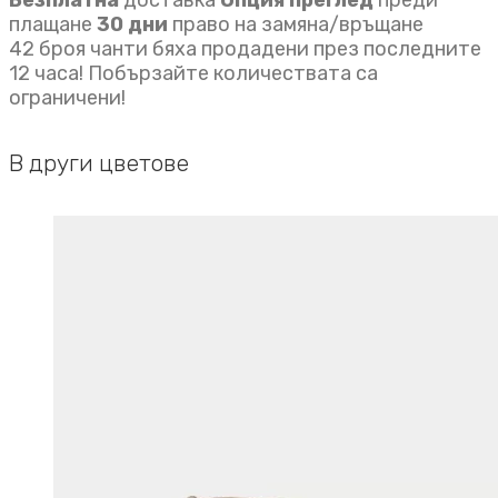
Безплатна
доставка
Опция преглед
преди
плащане
30 дни
право на замяна/връщане
42 броя чанти бяха продадени през последните
12 часа! Побързайте количествата са
ограничени!
В други цветове