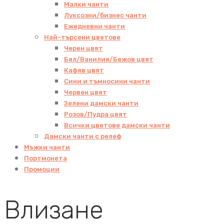
Малки чанти
Луксозни/бизнес чанти
Ежедневни чанти
Най-търсени цветове
Черен цвят
Бял/Ванилия/Бежов цвят
Кафяв цвят
Сини и тъмносини чанти
Червен цвят
Зелени дамски чанти
Розов/Пудра цвят
Всички цветове дамски чанти
Дамски чанти с релеф
Мъжки чанти
Портмонета
Промоции
Влизане