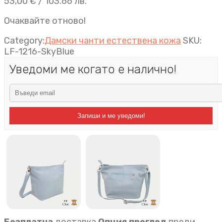
53,00
€
/ 103.66 лв.
Очаквайте отново!
Category:
Дамски чанти естествена кожа
SKU:
LF-1216-SkyBlue
Уведоми ме когато е налично!
Запиши и ме уведоми!