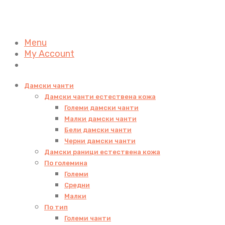
Menu
My Account
Дамски чанти
Дамски чанти естествена кожа
Големи дамски чанти
Малки дамски чанти
Бели дамски чанти
Черни дамски чанти
Дамски раници естествена кожа
По големина
Големи
Средни
Малки
По тип
Големи чанти