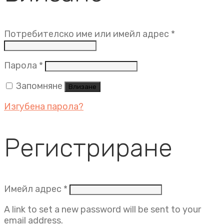
Задължит
Потребителско име или имейл адрес
*
Задължително
Парола
*
Запомняне
Влизане
Изгубена парола?
Регистриране
Задължително
Имейл адрес
*
A link to set a new password will be sent to your
email address.