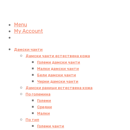
Menu
My Account
Дамски чанти
Дамски чанти естествена кожа
Големи дамски чанти
Малки дамски чанти
Бели дамски чанти
Черни дамски чанти
Дамски раници естествена кожа
По големина
Големи
Средни
Малки
По тип
Големи чанти