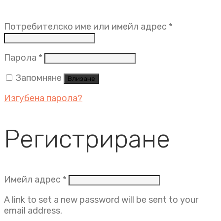
Задължит
Потребителско име или имейл адрес
*
Задължително
Парола
*
Запомняне
Влизане
Изгубена парола?
Регистриране
Задължително
Имейл адрес
*
A link to set a new password will be sent to your
email address.