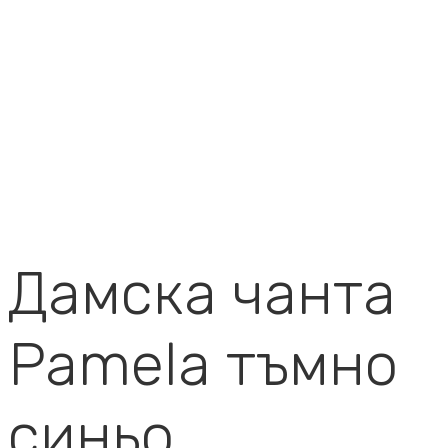
Дамска чанта
Pamela тъмно
синьо