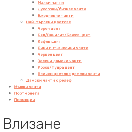
Малки чанти
Луксозни/бизнес чанти
Ежедневни чанти
Най-търсени цветове
Черен цвят
Бял/Ванилия/Бежов цвят
Кафяв цвят
Сини и тъмносини чанти
Червен цвят
Зелени дамски чанти
Розов/Пудра цвят
Всички цветове дамски чанти
Дамски чанти с релеф
Мъжки чанти
Портмонета
Промоции
Влизане