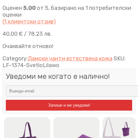
Оценен
5.00
от 5, базирано на
1
потребителски
оценки
(
1
клиентски отзив)
40,00
€
/ 78.23 лв.
Очаквайте отново!
Category:
Дамски чанти естествена кожа
SKU:
LF-1374-SvetloLilawo
Уведоми ме когато е налично!
Запиши и ме уведоми!