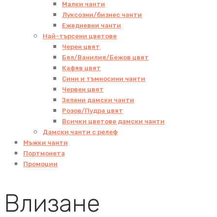
Малки чанти
Луксозни/бизнес чанти
Ежедневни чанти
Най-търсени цветове
Черен цвят
Бял/Ванилия/Бежов цвят
Кафяв цвят
Сини и тъмносини чанти
Червен цвят
Зелени дамски чанти
Розов/Пудра цвят
Всички цветове дамски чанти
Дамски чанти с релеф
Мъжки чанти
Портмонета
Промоции
Влизане