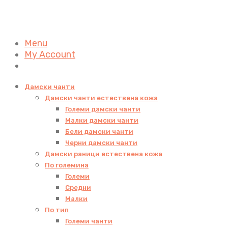
Menu
My Account
Дамски чанти
Дамски чанти естествена кожа
Големи дамски чанти
Малки дамски чанти
Бели дамски чанти
Черни дамски чанти
Дамски раници естествена кожа
По големина
Големи
Средни
Малки
По тип
Големи чанти