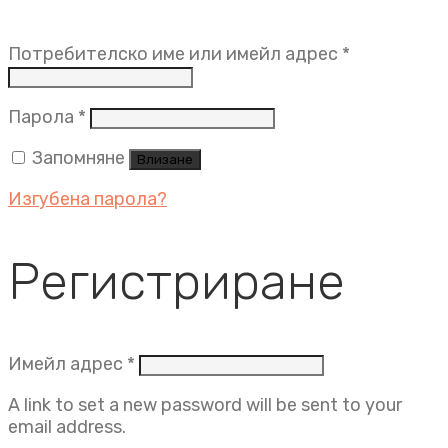
Задължит
Потребителско име или имейл адрес
*
Задължително
Парола
*
Запомняне
Влизане
Изгубена парола?
Регистриране
Задължително
Имейл адрес
*
A link to set a new password will be sent to your
email address.