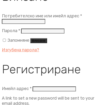
Задължит
Потребителско име или имейл адрес
*
Задължително
Парола
*
Запомняне
Влизане
Изгубена парола?
Регистриране
Задължително
Имейл адрес
*
A link to set a new password will be sent to your
email address.