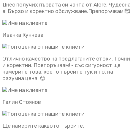
Днес получих първата си чанта от Alore. Чудесна
е! Бързо и коректно обслужване.Препоръчвам!🥰
Иванка Кунчева
Отлично качество на предлаганите стоки. Точни
и коректни. Препоръчвам! - със сигурност ще
намерите това, което търсите тук и то, на
разумна цена! 😊
Галин Стоянов
Ще намерите каквото търсите.