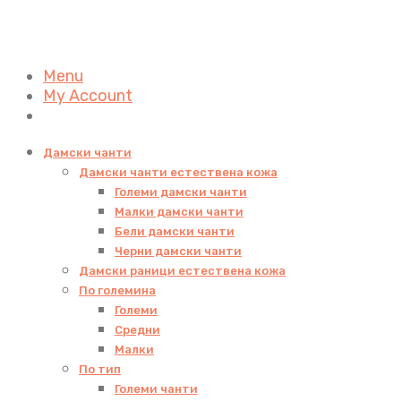
Menu
My Account
Дамски чанти
Дамски чанти естествена кожа
Големи дамски чанти
Малки дамски чанти
Бели дамски чанти
Черни дамски чанти
Дамски раници естествена кожа
По големина
Големи
Средни
Малки
По тип
Големи чанти