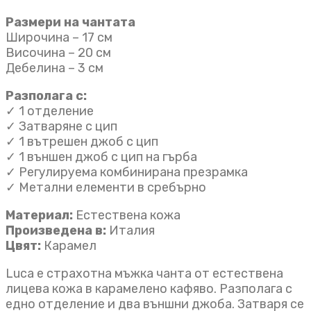
Размери на чантата
Широчина – 17 см
Височина – 20 см
Дебелина – 3 см
Разполага с:
✓ 1 отделение
✓ Затваряне с цип
✓ 1 вътрешен джоб с цип
✓ 1 външен джоб с цип на гърба
✓ Регулируема комбинирана презрамка
✓ Метални елементи в сребърно
Материал:
Естествена кожа
Произведена в:
Италия
Цвят:
Карамел
Luca е страхотна мъжка чанта от естествена
лицева кожа в карамелено кафяво. Разполага с
едно отделение и два външни джоба. Затваря се