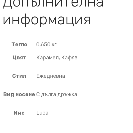
Допълнителна
информация
Тегло
0,650 кг
Цвят
Карамел, Кафяв
Стил
Ежедневна
Вид носене
С дълга дръжка
Име
Luca