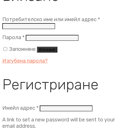
Задължит
Потребителско име или имейл адрес
*
Задължително
Парола
*
Запомняне
Влизане
Изгубена парола?
Регистриране
Задължително
Имейл адрес
*
A link to set a new password will be sent to your
email address.