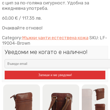
с цип за по-голяма сигурност. Удобна за
ежедневна употреба.
60,00
€
/ 117.35 лв.
Очаквайте отново!
Category:
Мъжки чанти естествена кожа
SKU:
LF-
19004-Brown
Уведоми ме когато е налично!
Запиши и ме уведоми!