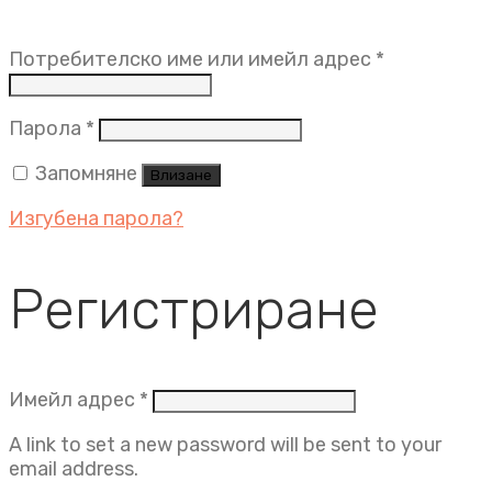
Задължит
Потребителско име или имейл адрес
*
Задължително
Парола
*
Запомняне
Влизане
Изгубена парола?
Регистриране
Задължително
Имейл адрес
*
A link to set a new password will be sent to your
email address.