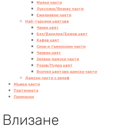
Малки чанти
Луксозни/бизнес чанти
Ежедневни чанти
Най-търсени цветове
Черен цвят
Бял/Ванилия/Бежов цвят
Кафяв цвят
Сини и тъмносини чанти
Червен цвят
Зелени дамски чанти
Розов/Пудра цвят
Всички цветове дамски чанти
Дамски чанти с релеф
Мъжки чанти
Портмонета
Промоции
Влизане