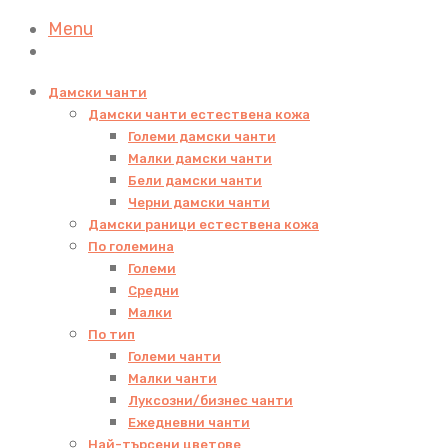
Menu
Дамски чанти
Дамски чанти естествена кожа
Големи дамски чанти
Малки дамски чанти
Бели дамски чанти
Черни дамски чанти
Дамски раници естествена кожа
По големина
Големи
Средни
Малки
По тип
Големи чанти
Малки чанти
Луксозни/бизнес чанти
Ежедневни чанти
Най-търсени цветове