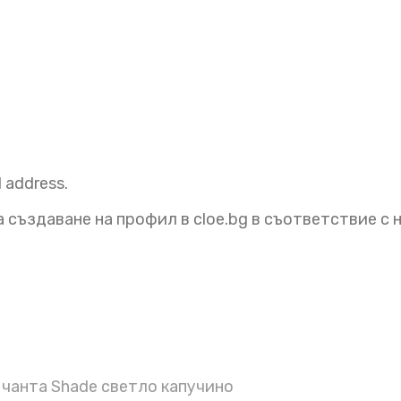
l address.
 създаване на профил в cloe.bg в съответствие с
чанта Shade светло капучино