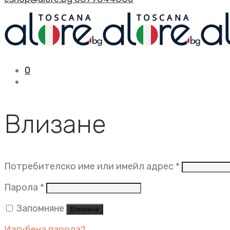
0
Влизане
Задължит
Потребителско име или имейл адрес
*
Задължително
Парола
*
Запомняне
Влизане
Изгубена парола?