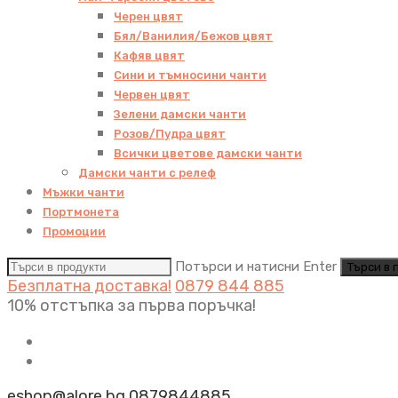
Черен цвят
Бял/Ванилия/Бежов цвят
Кафяв цвят
Сини и тъмносини чанти
Червен цвят
Зелени дамски чанти
Розов/Пудра цвят
Всички цветове дамски чанти
Дамски чанти с релеф
Мъжки чанти
Портмонета
Промоции
Потърси и натисни Enter
Безплатна доставка!
0879 844 885
10% отстъпка за първа поръчка!
eshop@alore.bg
0879844885