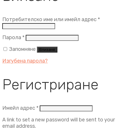
Задължит
Потребителско име или имейл адрес
*
Задължително
Парола
*
Запомняне
Влизане
Изгубена парола?
Регистриране
Задължително
Имейл адрес
*
A link to set a new password will be sent to your
email address.