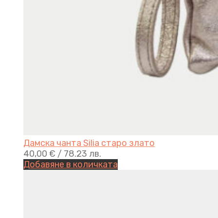
Дамска чанта Silia старо златo
40,00
€
/ 78.23 лв.
Добавяне в количката