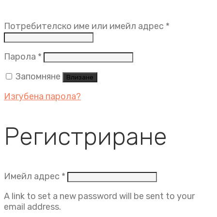
Задължит
Потребителско име или имейл адрес
*
Задължително
Парола
*
Запомняне
Влизане
Изгубена парола?
Регистриране
Задължително
Имейл адрес
*
A link to set a new password will be sent to your
email address.