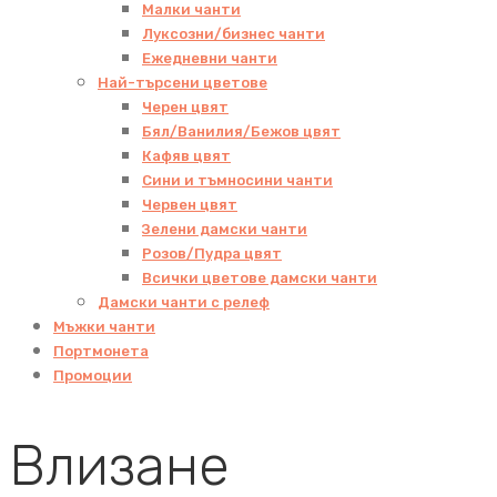
Малки чанти
Луксозни/бизнес чанти
Ежедневни чанти
Най-търсени цветове
Черен цвят
Бял/Ванилия/Бежов цвят
Кафяв цвят
Сини и тъмносини чанти
Червен цвят
Зелени дамски чанти
Розов/Пудра цвят
Всички цветове дамски чанти
Дамски чанти с релеф
Мъжки чанти
Портмонета
Промоции
Влизане