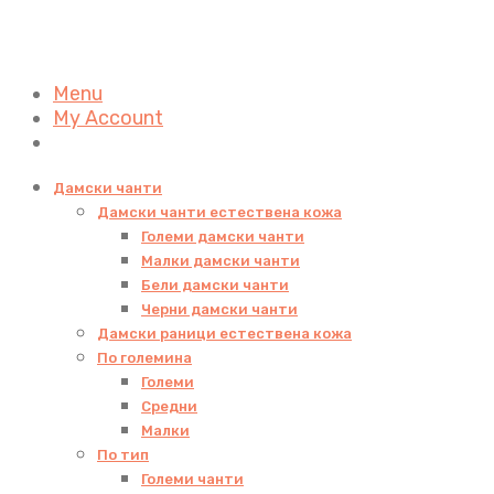
Menu
My Account
Дамски чанти
Дамски чанти естествена кожа
Големи дамски чанти
Малки дамски чанти
Бели дамски чанти
Черни дамски чанти
Дамски раници естествена кожа
По големина
Големи
Средни
Малки
По тип
Големи чанти